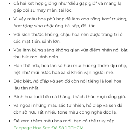
Cả hai kết hợp giống như “diều gặp gió” và mang lại
gấp đôi sự may mắn, tài lộc.
Vì vậy mẫu hoa phù hợp để làm
hoa tặng khai trương,
hoa tặng sinh nhật
ông bà, sếp, đối tác.
Với kích thước khủng, chậu hoa nên được trang trí ở
các mặt tiền, sảnh lớn.
Vừa làm bừng sáng không gian vừa điểm nhấn nổi bật
thu hút mọi ánh nhìn.
Hơn thế nữa, hoa lan sở hữu mùi hương thơm dịu nhẹ,
hệt như mùi nước hoa xa xỉ khiến vạn người mê.
Đặc biệt,
hồ điệp và sen đá
còn nổi tiếng là loại hoa
lâu tàn nhất.
Bình hoa tươi bền cả tháng, thách thức mọi nắng gió.
Và ngoài những màu sắc tự nhiên, hồ điệp và sen đá
còn sở hữu rất nhiều tone màu công nghệ độc lạ.
Để xem thêm mẫu hoa mới, bạn có thể truy cập
Fanpage Hoa Sen Đá Số 1 TPHCM
.