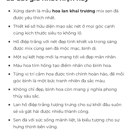
Xứng danh là mẫu
hoa lan khai trương
mix sen đá
được yêu thích nhất.
Thiết kế sở hữu diện mạo sắc nét ở mọi góc cạnh
cùng kích thước siêu to khổng lồ.
Hồ điệp trắng với nét đẹp tinh khiết và trong sáng
được mix cùng sen đá mộc mạc, bình dị.
Một sự kết hợp mới lạ mang tới vẻ đẹp mãn nhãn.
Màu hoa tím hồng tạo điểm nhấn cho bình hoa.
Từng vị trí cắm hoa được tinh chỉnh hoàn hảo, để mỗi
góc bình là một bức tranh nhiên đa sắc màu.
Không chỉ đẹp, bình hoa còn mang ý nghĩa phong
thủy sâu sắc.
Lan hồ điệp trắng tượng trưng cho sự khởi đầu suôn
sẻ và gặt hái được nhiều thành công.
Sen đá với sức sống mãnh liệt, là biểu tượng cho sự
hưng thịnh bền vững.