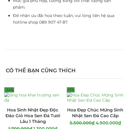
Mức giá phù hợp, tương xứng với chất lượng sản
phẩm.
Để nhận ưu đãi hoa theo tuần, vui lòng liên hệ qua
hotline shop
089 907 47 87
.
CÓ THỂ BẠN CŨNG THÍCH
-24%
-11%
Hoa Sinh Nhật Đẹp Độc
Hoa Đẹp Chúc Mừng Sinh
Đáo Giỏ Hoa Sen Đá Tươi
Nhật Sen Đá Cao Cấp
Lâu 1 Tháng
5.500.000
₫
4.900.000
₫
1.700.000
₫
1.300.000
₫