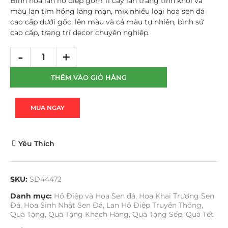
Bình hoa lan hồ điệp gồm 11 cây lan trắng tinh khôi và
màu lan tím hồng lãng mạn, mix nhiều loại hoa sen đá
cao cấp dưới gốc, lên màu và cả màu tự nhiên, bình sứ
cao cấp, trang trí decor chuyên nghiệp.
THÊM VÀO GIỎ HÀNG
MUA NGAY
Yêu Thích
SKU:
SD44472
Danh mục:
Hồ Điệp và Hoa Sen đá
,
Hoa Khai Trương Sen
Đá
,
Hoa Sinh Nhật Sen Đá
,
Lan Hồ Điệp Truyền Thống
,
Quà Tặng
,
Quà Tặng Khách Hàng
,
Quà Tặng Sếp
,
Quà Tết