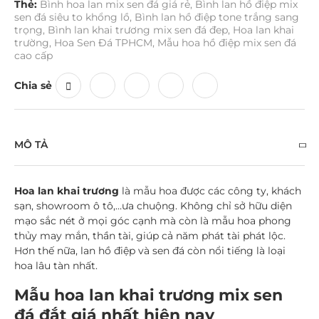
Thẻ:
Bình hoa lan mix sen đá giá rẻ
,
Bình lan hồ điệp mix
sen đá siêu to khổng lồ
,
Bình lan hồ điệp tone trắng sang
trọng
,
Bình lan khai trương mix sen đá đep
,
Hoa lan khai
trường
,
Hoa Sen Đá TPHCM
,
Mẫu hoa hồ điệp mix sen đá
cao cấp
Chia sẻ
MÔ TẢ
Hoa lan khai trương
là mẫu hoa được các công ty, khách
sạn, showroom ô tô,…ưa chuộng. Không chỉ sở hữu diện
mạo sắc nét ở mọi góc cạnh mà còn là mẫu hoa phong
thủy may mắn, thần tài, giúp cả năm phát tài phát lộc.
Hơn thế nữa, lan hồ điệp và sen đá còn nổi tiếng là loại
hoa lâu tàn nhất.
Mẫu hoa lan khai trương mix sen
đá đắt giá nhất hiện nay