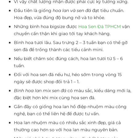
Vì vậy chất lượng nhận được phải cực kỳ tương xứng.
Đầu tiên là giống
hoa lan và sen đá
đạt tiêu chuẩn.
Hoa đẹp, vừa đúng độ bung nở và to khỏe.
Những bình hoa bigsize được
Hoa Sen Đá TPHCM
vận
chuyển cẩn thận khi giao tới tay khách hàng.
Bình hoa tươi lâu. Sau trưng 2 – 3 tuần bạn có thể gỡ
sen đá để trồng thành các tiểu cảnh mini.
Nếu biết chăm sóc đúng cách, hoa lan tươi từ 5 – 6
tuần.
Đối với hoa sen đá nếu hư, héo sớm trong vòng 15
ngày sẽ được shop đổi trả 1 – 1.
Bình hoa lan mix sen đá
có màu sắc, kiểu dáng mới lạ,
đặc biệt hơn khi mix cùng hoa sen đá.
Gần đây có giống hoa lan hồ điệp nhuộm màu công
nghệ, bạn có thể liên hệ để được tư vấn.
Hoa lan nhuộm màu có nhiều sắc xinh đẹp, giá cả
thường cao hơn so với hoa lan màu nguyên bản.