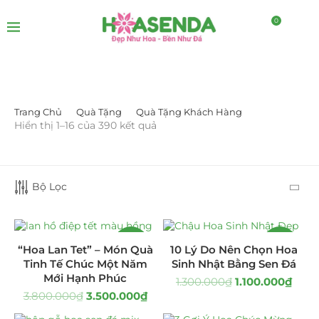
0
Trang Chủ
Quà Tặng
Quà Tặng Khách Hàng
LỌC BỞI GIÁ
Hiển thị 1–16 của 390 kết quả
Bộ Lọc
-8%
-15%
LỌC
“Hoa Lan Tet” – Món Quà
10 Lý Do Nên Chọn Hoa
Tinh Tế Chúc Một Năm
Sinh Nhật Bằng Sen Đá
Mới Hạnh Phúc
1.300.000
₫
1.100.000
₫
3.800.000
₫
3.500.000
₫
DANH MỤC SẢN PHẨM