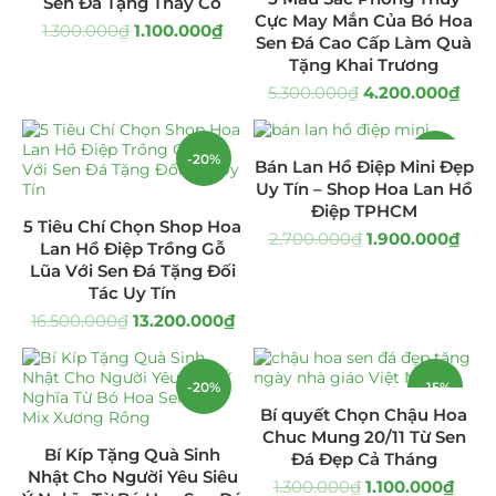
Sen Đá Tặng Thầy Cô
Cực May Mắn Của Bó Hoa
1.300.000
₫
1.100.000
₫
Quà Tặng
(507)
Sen Đá Cao Cấp Làm Quà
Tặng Khai Trương
Quà Noel - Quà Giáng Sinh
(41)
5.300.000
₫
4.200.000
₫
Quà Tặng Khách Hàng
(390)
-20%
-30%
Bán Lan Hồ Điệp Mini Đẹp
Quà Tặng Sếp
(320)
Uy Tín – Shop Hoa Lan Hồ
Điệp TPHCM
5 Tiêu Chí Chọn Shop Hoa
Quà Tết
(278)
2.700.000
₫
1.900.000
₫
Lan Hồ Điệp Trồng Gỗ
Lũa Với Sen Đá Tặng Đối
Quà Tặng 20 11
(77)
Tác Uy Tín
16.500.000
₫
13.200.000
₫
Sen Đá DECOR
(397)
Bình Hoa Sen Đá
(106)
-20%
-15%
Bí quyết Chọn Chậu Hoa
Bó Hoa Sen Đá
(32)
Chuc Mung 20/11 Từ Sen
Bí Kíp Tặng Quà Sinh
Đá Đẹp Cả Tháng
Nhật Cho Người Yêu Siêu
Hoa Cưới Sen Đá
(29)
1.300.000
₫
1.100.000
₫