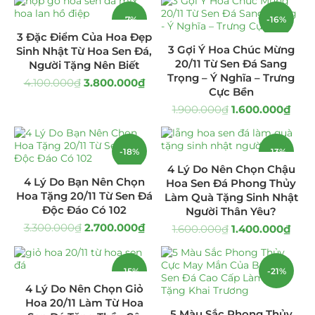
-7%
-16%
Giá Sỉ Đại Lý
(145)
3 Đặc Điểm Của Hoa Đẹp
3 Gợi Ý Hoa Chúc Mừng
Sinh Nhật Từ Hoa Sen Đá,
Cây Sen Đá Giá Sỉ
(137)
HOT
20/11 Từ Sen Đá Sang
Người Tặng Nên Biết
Trọng – Ý Nghĩa – Trưng
4.100.000
₫
3.800.000
₫
Chậu Sen Đá Mini
(8)
Cực Bền
1.900.000
₫
1.600.000
₫
Hồ Điệp và Hoa Sen đá
(289)
Lan Hồ Điệp Truyền Thống
(132)
-18%
-13%
4 Lý Do Nên Chọn Chậu
Lũa Hồ Điệp Sen Đá
(91)
4 Lý Do Bạn Nên Chọn
Hoa Sen Đá Phong Thủy
Hoa Tặng 20/11 Từ Sen Đá
Làm Quà Tặng Sinh Nhật
Độc Đáo Có 102
Tiểu Cảnh Lan Sen Đá
Người Thân Yêu?
(63)
3.300.000
₫
2.700.000
₫
1.600.000
₫
1.400.000
₫
Hoa Ngày Lễ 8/3
(38)
-15%
-21%
Hoa Tặng 14/2
(16)
4 Lý Do Nên Chọn Giỏ
Hoa 20/11 Làm Từ Hoa
Hoa Tặng 20/10
(33)
5 Màu Sắc Phong Thủy