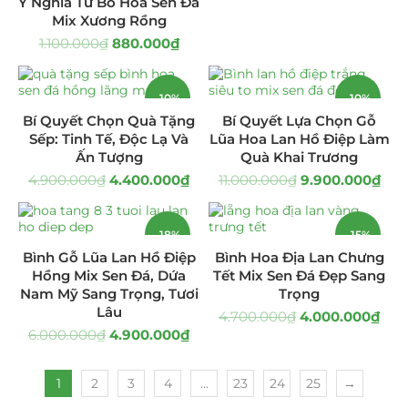
Ý Nghĩa Từ Bó Hoa Sen Đá
Mix Xương Rồng
Hoa Khai Trương Sen Đá
(299)
1.100.000
₫
880.000
₫
Hoa Sinh Nhật Sen Đá
(340)
-10%
-10%
Lẵng Hoa Sen Đá
(160)
Bí Quyết Chọn Quà Tặng
Bí Quyết Lựa Chọn Gỗ
Sếp: Tinh Tế, Độc Lạ Và
Lũa Hoa Lan Hồ Điệp Làm
Tiểu Cảnh Sen Đá
(35)
Ấn Tượng
Quà Khai Trương
4.900.000
₫
4.400.000
₫
11.000.000
₫
9.900.000
₫
Tranh Sen Đá 3D
(31)
-18%
-15%
Uncategorized
(8)
Bình Gỗ Lũa Lan Hồ Điệp
Bình Hoa Địa Lan Chưng
Hồng Mix Sen Đá, Dứa
Tết Mix Sen Đá Đẹp Sang
HOT
Nam Mỹ Sang Trọng, Tươi
Trọng
Lâu
4.700.000
₫
4.000.000
₫
6.000.000
₫
4.900.000
₫
1
2
3
4
…
23
24
25
→