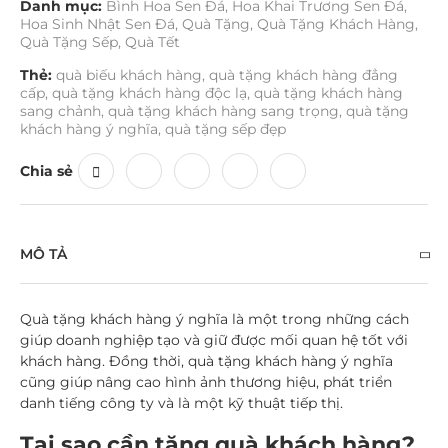
Danh mục:
Bình Hoa Sen Đá
,
Hoa Khai Trương Sen Đá
,
Hoa Sinh Nhật Sen Đá
,
Quà Tặng
,
Quà Tặng Khách Hàng
,
Quà Tặng Sếp
,
Quà Tết
Thẻ:
quà biếu khách hàng
,
quà tặng khách hàng đẳng
cấp
,
quà tặng khách hàng độc lạ
,
quà tặng khách hàng
sang chảnh
,
quà tặng khách hàng sang trọng
,
quà tặng
khách hàng ý nghĩa
,
quà tặng sếp đẹp
Chia sẻ
MÔ TẢ
Quà tặng khách hàng ý nghĩa là một trong những cách
giúp doanh nghiệp tạo và giữ được mối quan hệ tốt với
khách hàng. Đồng thời, quà tặng khách hàng ý nghĩa
cũng giúp nâng cao hình ảnh thương hiệu, phát triển
danh tiếng công ty và là một kỹ thuật tiếp thị.
Tại sao cần tặng quà khách hàng?