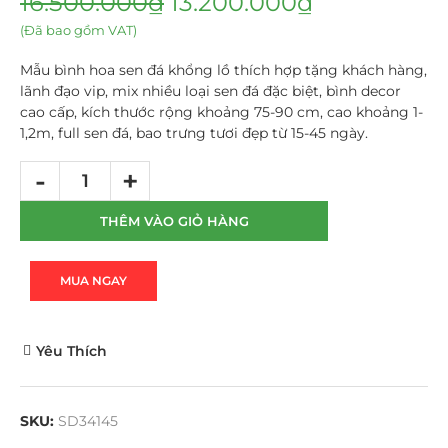
16.500.000
₫
13.200.000
₫
(Đã bao gồm VAT)
Mẫu bình hoa sen đá khổng lồ thích hợp tặng khách hàng,
lãnh đạo vip, mix nhiều loại sen đá đặc biệt, bình decor
cao cấp, kích thước rộng khoảng 75-90 cm, cao khoảng 1-
1,2m, full sen đá, bao trưng tươi đẹp từ 15-45 ngày.
THÊM VÀO GIỎ HÀNG
MUA NGAY
Yêu Thích
SKU:
SD34145