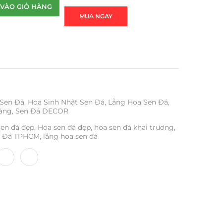
VÀO GIỎ HÀNG
MUA NGAY
 Sen Đá
,
Hoa Sinh Nhật Sen Đá
,
Lẵng Hoa Sen Đá
,
àng
,
Sen Đá DECOR
sen đá đẹp
,
Hoa sen đá đẹp
,
hoa sen đá khai trương
,
n Đá TPHCM
,
lẵng hoa sen đá