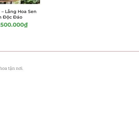
 – Lẵng Hoa Sen
im Độc Đáo
.500.000
₫
hoa tận nơi.