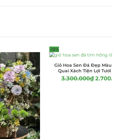
-18%
Giỏ Hoa Sen Đá Đẹp Màu Tím Hồng
Quai Xách Tiện Lợi Tươi Bền Lâu
3.300.000
₫
2.700.000
₫