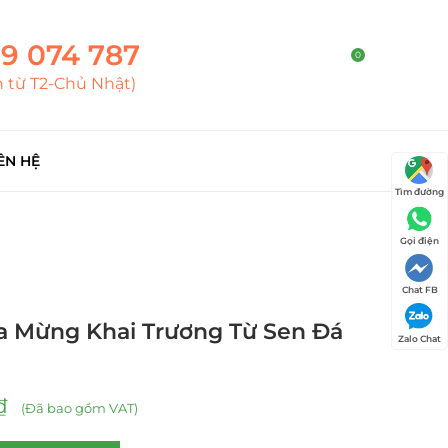
9 074 787
0
h từ T2-Chủ Nhật)
ÊN HỆ
Tìm đường
Gọi điện
Chat FB
a Mừng Khai Trương Từ Sen Đá
Zalo Chat
₫
(Đã bao gồm VAT)