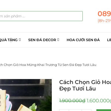
089
(8h-21
QUÀ TẶNG
SEN ĐÁ DECOR
HOA CƯỚI SEN ĐÁ
LI
ch Chọn Giỏ Hoa Mừng Khai Trương Từ Sen Đá Đẹp Tươi Lâu
Cách Chọn Giỏ Ho
Đẹp Tươi Lâu
1.900.000
₫
1.600.000