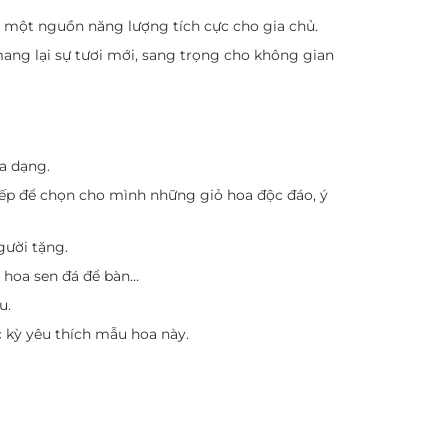
ên một nguồn năng lượng tích cực cho gia chủ.
 mang lại sự tươi mới, sang trọng cho không gian
a dạng.
iếp để chọn cho mình những giỏ hoa độc đáo, ý
gười tặng.
u hoa sen đá để bàn…
u.
c kỳ yêu thích mẫu hoa này.