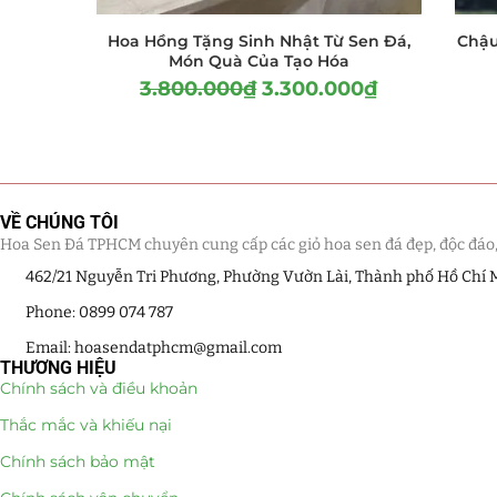
Hoa Hồng Tặng Sinh Nhật Từ Sen Đá,
Chậu
Món Quà Của Tạo Hóa
3.800.000
₫
3.300.000
₫
VỀ CHÚNG TÔI
Hoa Sen Đá TPHCM chuyên cung cấp các giỏ hoa sen đá đẹp, độc đáo, kế
462/21 Nguyễn Tri Phương, Phường Vườn Lài, Thành phố Hồ Chí 
Phone: 0899 074 787
Email: hoasendatphcm@gmail.com
THƯƠNG HIỆU
Chính sách và điều khoản
Thắc mắc và khiếu nại
Chính sách bảo mật