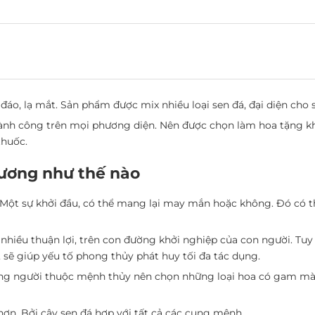
đáo, lạ mắt. Sản phẩm được mix nhiều loại sen đá, đại diện cho 
hành công trên mọi phương diện. Nên được chọn làm
hoa tặng k
thuốc.
ương như thế nào
Một sự khởi đầu, có thể mang lại may mắn hoặc không. Đó có t
 nhiều thuận lợi, trên con đường khởi nghiệp của con người. T
 sẽ giúp yếu tố phong thủy phát huy tối đa tác dụng.
ững người thuộc mệnh thủy nên chọn những loại hoa có gam màu
hơn. Bởi cây sen đá hợp với tất cả các cung mệnh.