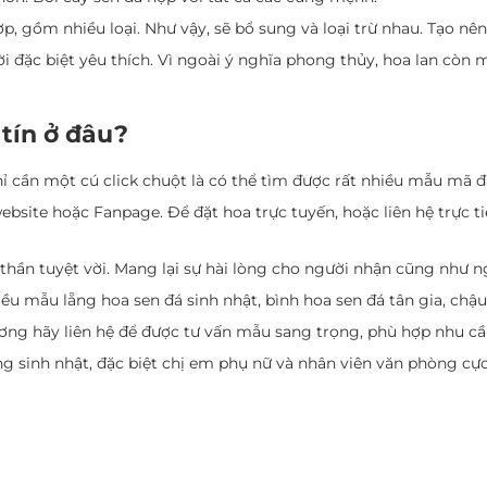
p, gồm nhiều loại. Như vậy, sẽ bổ sung và loại trừ nhau. Tạo n
ời đặc biệt yêu thích. Vì ngoài ý nghĩa phong thủy, hoa lan còn
 tín ở đâu?
ỉ cần một cú click chuột là có thể tìm được rất nhiều mẫu mã đ
bsite hoặc Fanpage. Để đặt hoa trực tuyến, hoặc liên hệ trực t
ần tuyệt vời. Mang lại sự hài lòng cho người nhận cũng như n
ều mẫu lẵng hoa sen đá sinh nhật, bình hoa sen đá tân gia, chậ
ương hãy liên hệ để được tư vấn mẫu sang trọng, phù hợp nhu cầ
ng sinh nhật, đặc biệt chị em phụ nữ và nhân viên văn phòng cự