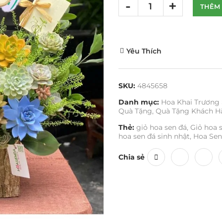
THÊM 
Yêu Thích
SKU:
4845658
Danh mục:
Hoa Khai Trương
Quà Tặng
,
Quà Tặng Khách H
Thẻ:
giỏ hoa sen đá
,
Giỏ hoa 
hoa sen đá sinh nhật
,
Hoa Se
Chia sẻ