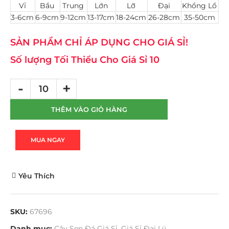
Vỉ
Bầu
Trung
Lớn
Lỡ
Đại
Khổng Lồ
3-6cm
6-9cm
9-12cm
13-17cm
18-24cm
26-28cm
35-50cm
SẢN PHẨM CHỈ ÁP DỤNG CHO GIÁ SỈ!
Số lượng Tối Thiểu Cho Giá Sỉ 10
THÊM VÀO GIỎ HÀNG
MUA NGAY
Yêu Thích
SKU:
67696
Danh mục:
Cây Sen Đá Giá Sỉ
,
Giá Sỉ Đại Lý