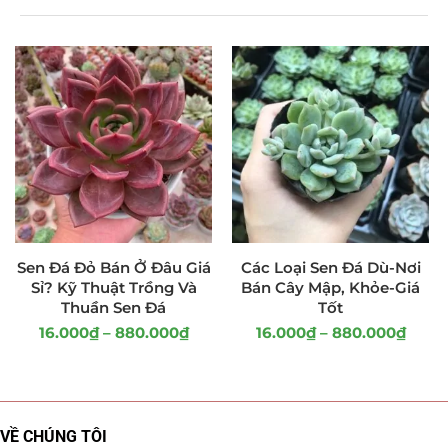
Sen Đá Đỏ Bán Ở Đâu Giá
Các Loại Sen Đá Dù-Nơi
Sỉ? Kỹ Thuật Trồng Và
Bán Cây Mập, Khỏe-Giá
Thuần Sen Đá
Tốt
16.000
₫
–
880.000
₫
16.000
₫
–
880.000
₫
VỀ CHÚNG TÔI