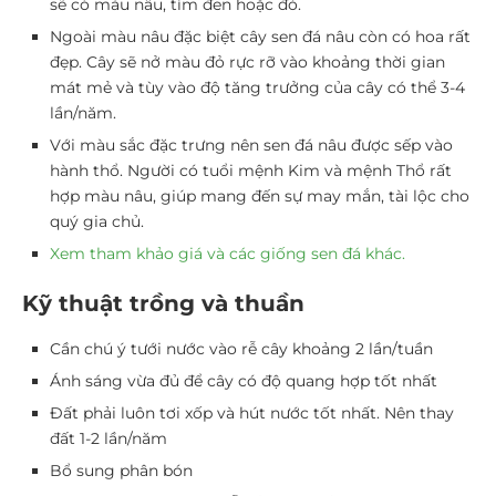
sẽ có màu nâu, tím đen hoặc đỏ.
Ngoài màu nâu đặc biệt cây sen đá nâu còn có hoa rất
đẹp. Cây sẽ nở màu đỏ rực rỡ vào khoảng thời gian
mát mẻ và tùy vào độ tăng trưởng của cây có thể 3-4
lần/năm.
Với màu sắc đặc trưng nên sen đá nâu được sếp vào
hành thổ. Người có tuổi mệnh Kim và mệnh Thổ rất
hợp màu nâu, giúp mang đến sự may mắn, tài lộc cho
quý gia chủ.
Xem tham khảo giá và các giống sen đá khác.
Kỹ thuật trồng và thuần
Cần chú ý tưới nước vào rễ cây khoảng 2 lần/tuần
Ánh sáng vừa đủ để cây có độ quang hợp tốt nhất
Đất phải luôn tơi xốp và hút nước tốt nhất. Nên thay
đất 1-2 lần/năm
Bổ sung phân bón