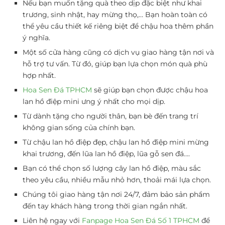
Nếu bạn muốn tặng quà theo dịp đặc biệt như khai
trương, sinh nhật, hay mừng thọ,… Bạn hoàn toàn có
thể yêu cầu thiết kế riêng biệt để chậu hoa thêm phần
ý nghĩa.
Một số cửa hàng cũng có dịch vụ giao hàng tận nơi và
hỗ trợ tư vấn. Từ đó, giúp bạn lựa chọn món quà phù
hợp nhất.
Hoa Sen Đá TPHCM
sẽ giúp bạn chọn được chậu hoa
lan hồ điệp mini ưng ý nhất cho mọi dịp.
Từ dành tặng cho người thân, bạn bè đến trang trí
không gian sống của chính bạn.
Từ chậu lan hồ điệp đẹp, chậu lan hồ điệp mini mừng
khai trương, đến lũa lan hồ điệp, lũa gỗ sen đá….
Bạn có thể chọn số lượng cây lan hồ điệp, màu sắc
theo yêu cầu, nhiều mẫu nhỏ hơn, thoải mái lựa chọn.
Chúng tôi giao hàng tận nơi 24/7, đảm bảo sản phẩm
đến tay khách hàng trong thời gian ngắn nhất.
Liên hệ ngay với
Fanpage Hoa Sen Đá Số 1 TPHCM
để