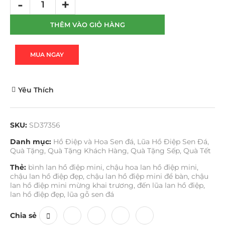
THÊM VÀO GIỎ HÀNG
MUA NGAY
Yêu Thích
SKU:
SD37356
Danh mục:
Hồ Điệp và Hoa Sen đá
,
Lũa Hồ Điệp Sen Đá
,
Quà Tặng
,
Quà Tặng Khách Hàng
,
Quà Tặng Sếp
,
Quà Tết
Thẻ:
bình lan hồ điệp mini
,
chậu hoa lan hồ điệp mini
,
chậu lan hồ điệp đẹp
,
chậu lan hồ điệp mini để bàn
,
chậu
lan hồ điệp mini mừng khai trương
,
đến lũa lan hồ điệp
,
lan hồ điệp đẹp
,
lũa gỗ sen đá
Chia sẻ