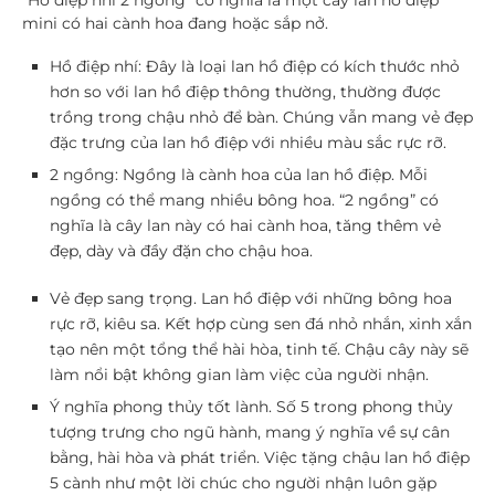
“Hồ điệp nhí 2 ngồng” có nghĩa là một cây lan hồ điệp
mini có hai cành hoa đang hoặc sắp nở.
Hồ điệp nhí:
Đây là loại lan hồ điệp có kích thước nhỏ
hơn so với lan hồ điệp thông thường, thường được
trồng trong chậu nhỏ để bàn. Chúng vẫn mang vẻ đẹp
đặc trưng của lan hồ điệp với nhiều màu sắc rực rỡ.
2 ngồng:
Ngồng là cành hoa của lan hồ điệp. Mỗi
ngồng có thể mang nhiều bông hoa. “2 ngồng” có
nghĩa là cây lan này có hai cành hoa, tăng thêm vẻ
đẹp, dày và đầy đặn cho chậu hoa.
Vẻ đẹp sang trọng.
Lan hồ điệp với những bông hoa
rực rỡ, kiêu sa. Kết hợp cùng sen đá nhỏ nhắn, xinh xắn
tạo nên một tổng thể hài hòa, tinh tế. Chậu cây này sẽ
làm nổi bật không gian làm việc của người nhận.
Ý nghĩa phong thủy tốt lành.
Số 5 trong phong thủy
tượng trưng cho ngũ hành, mang ý nghĩa về sự cân
bằng, hài hòa và phát triển. Việc tặng chậu lan hồ điệp
5 cành như một lời chúc cho người nhận luôn gặp