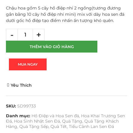
Chậu hoa gồm 5 cây hồ điệp nhí 2 ngồng(tương đương
gần bằng 10 cây hồ điệp nhí mini) mix với dày hoa sen đá
dưới gốc hồ điệp tạo điểm nhấn ấn tượng khó quên.
THÊM VÀO GIỎ HÀNG
MUA NGAY
Yêu Thích
SKU:
SD99733
Danh mục:
Hồ Điệp và Hoa Sen đá
,
Hoa Khai Trương Sen
Đá
,
Hoa Sinh Nhật Sen Đá
,
Quà Tặng
,
Quà Tặng Khách
Hàng
,
Quà Tặng Sếp
,
Quà Tết
,
Tiểu Cảnh Lan Sen Đá