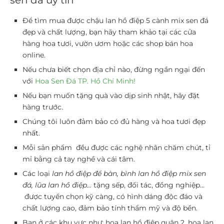
Để tìm mua được chậu lan hồ điệp 5 cành mix sen đá
đẹp và chất lượng, bạn hãy tham khảo tại các cửa
hàng hoa tươi, vườn ươm hoặc các shop bán hoa
online.
Nếu chưa biết chọn địa chỉ nào, đừng ngần ngại đến
với
Hoa Sen Đá TP. Hồ Chí Minh!
Nếu bạn muốn tặng quà vào dịp sinh nhật, hãy đặt
hàng trước.
Chúng tôi luôn đảm bảo có đủ hàng và hoa tươi đẹp
nhất.
Mỗi sản phẩm đều được các nghệ nhân chăm chút, tỉ
mỉ bằng cả tay nghề và cái tâm.
Các loại
lan hồ điệp để bàn, bình lan hồ điệp mix sen
đá, lũa lan hồ điệp…
tặng sếp, đối tác, đồng nghiệp…
được tuyển chọn kỹ càng, có hình dáng độc đáo và
chất lượng cao, đảm bảo tính thẩm mỹ và độ bền.
Bạn ở các khu vực như: hoa lan hồ điệp quận 2, hoa lan