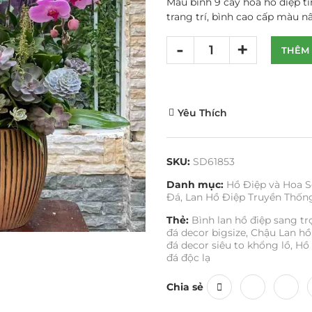
Mẫu bình 9 cây hoa hồ điệp t
trang trí, bình cao cấp màu n
THÊM 
Yêu Thích
SKU:
SD61853
Danh mục:
Hồ Điệp và Hoa S
Đá
,
Lan Hồ Điệp Truyền Thốn
Thẻ:
Bình lan hồ điệp sang t
đá decor bigsize
,
Chậu Lan hồ
đá decor siêu to khổng lồ
,
Hồ 
đá độc lạ
Chia sẻ