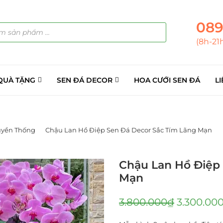
089
(8h-21
QUÀ TẶNG
SEN ĐÁ DECOR
HOA CƯỚI SEN ĐÁ
LI
uyền Thống
Chậu Lan Hồ Điệp Sen Đá Decor Sắc Tím Lãng Mạn
Chậu Lan Hồ Điệp
Mạn
3.800.000
₫
3.300.00