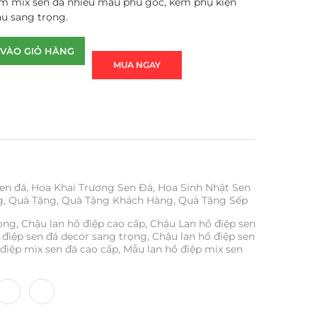
ím mix sen đá nhiều màu phủ gốc, kèm phụ kiện
âu sang trọng.
VÀO GIỎ HÀNG
MUA NGAY
en đá
,
Hoa Khai Trương Sen Đá
,
Hoa Sinh Nhật Sen
g
,
Quà Tặng
,
Quà Tặng Khách Hàng
,
Quà Tặng Sếp
rọng
,
Chậu lan hồ điệp cao cấp
,
Chậu Lan hồ điệp sen
 điệp sen đá decor sang trọng
,
Chậu lan hồ điệp sen
điệp mix sen đá cao cấp
,
Mẫu lan hồ điệp mix sen