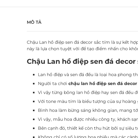
MÔ TẢ
Chậu Lan hồ điệp sen đá decor
sắc tím là sự kết hợ
này là lựa chọn tuyệt vời để tạo điểm nhấn cho kh
Chậu Lan hồ điệp sen đá decor 
Lan hồ điệp và sen đá đều là loại hoa phong th
Người ta chơi
chậu lan hồ điệp sen đá decor
Vì vậy từng bông lan hồ điệp hay sen đá đều 
Với tone màu tím là biểu tượng của sự hoàng g
Bình hoa làm bừng sáng không gian, mang tới
Vì vậy, mẫu hoa được nhiều công ty, khách sạn 
Bên cạnh đó, thiết kế còn thu hút bởi sự siêu t
Không chỉ có số lượng hoa nhiều mà các cành l