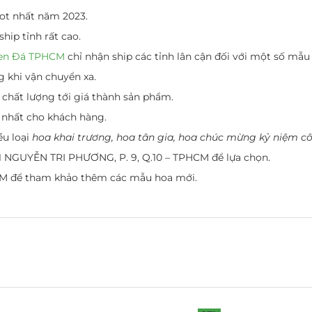
ot nhất năm 2023.
ip tỉnh rất cao.
en Đá TPHCM
chỉ nhận ship các tỉnh lân cận đối với một số mẫu 
g khi vận chuyển xa.
chất lượng tới giá thành sản phẩm.
 nhất cho khách hàng.
ều loại
hoa khai trương, hoa tân gia, hoa chúc mừng kỷ niệm cô
/21 NGUYỄN TRI PHƯƠNG, P. 9, Q.10 – TPHCM để lựa chọn.
CM
để tham khảo thêm các mẫu hoa mới.