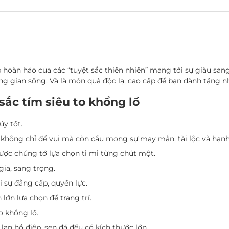
p hoàn hảo của các “tuyệt sắc thiên nhiên” mang tới sự giàu sang
ông gian sống. Và là món quà độc lạ, cao cấp để bạn dành tặng 
sắc tím siêu to khổng lồ
ủy tốt.
không chỉ để vui mà còn cầu mong sự may mắn, tài lộc và hạnh
được chúng tớ lựa chọn tỉ mỉ từng chút một.
ia, sang trọng.
 sự đẳng cấp, quyền lực.
lớn lựa chọn để trang trí.
o khổng lồ.
an hồ điệp, sen đá đều có kích thước lớn.