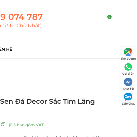
9 074 787
0
h từ T2-Chủ Nhật)
ÊN HỆ
Tìm đường
Gọi điện
Chat FB
 Sen Đá Decor Sắc Tím Lãng
Zalo Chat
0
₫
(Đã bao gồm VAT)