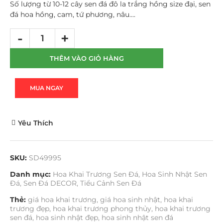
Số lượng từ 10-12 cây sen đá đô la trắng hồng size đại, sen
đá hoa hồng, cam, tứ phương, nâu….
THÊM VÀO GIỎ HÀNG
MUA NGAY
Yêu Thích
SKU:
SD49995
Danh mục:
Hoa Khai Trương Sen Đá
,
Hoa Sinh Nhật Sen
Đá
,
Sen Đá DECOR
,
Tiểu Cảnh Sen Đá
Thẻ:
giá hoa khai trương
,
giá hoa sinh nhật
,
hoa khai
trương đẹp
,
hoa khai trương phong thủy
,
hoa khai trương
sen đá
,
hoa sinh nhật đẹp
,
hoa sinh nhật sen đá