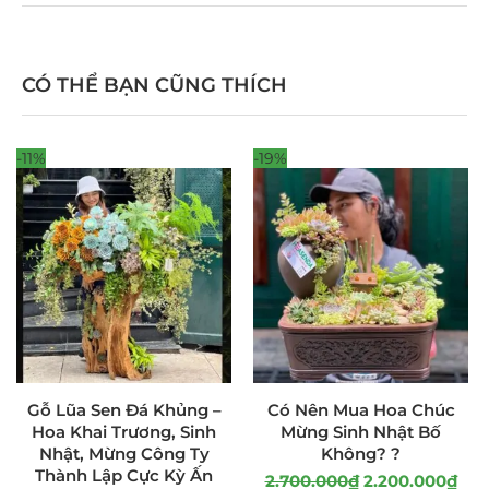
CÓ THỂ BẠN CŨNG THÍCH
-11%
-19%
Gỗ Lũa Sen Đá Khủng –
Có Nên Mua Hoa Chúc
Hoa Khai Trương, Sinh
Mừng Sinh Nhật Bố
Nhật, Mừng Công Ty
Không? ?
Thành Lập Cực Kỳ Ấn
2.700.000
₫
2.200.000
₫