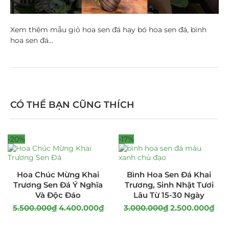
Xem thêm mẫu giỏ hoa sen đá hay bó hoa sen đá, bình
hoa sen đá…
CÓ THỂ BẠN CŨNG THÍCH
-20%
-17%
Hoa Chúc Mừng Khai
Bình Hoa Sen Đá Khai
Trương Sen Đá Ý Nghĩa
Trương, Sinh Nhật Tươi
Và Độc Đáo
Lâu Từ 15-30 Ngày
5.500.000
₫
4.400.000
₫
3.000.000
₫
2.500.000
₫