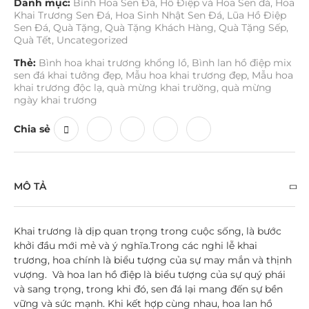
Danh mục:
Bình Hoa Sen Đá
,
Hồ Điệp và Hoa Sen đá
,
Hoa
Khai Trương Sen Đá
,
Hoa Sinh Nhật Sen Đá
,
Lũa Hồ Điệp
Sen Đá
,
Quà Tặng
,
Quà Tặng Khách Hàng
,
Quà Tặng Sếp
,
Quà Tết
,
Uncategorized
Thẻ:
Bình hoa khai trương khổng lồ
,
Bình lan hồ điệp mix
sen đá khai tưởng đẹp
,
Mẫu hoa khai trương đẹp
,
Mẫu hoa
khai trương độc lạ
,
quà mừng khai trường
,
quà mừng
ngày khai trương
Chia sẻ
MÔ TẢ
Khai trương là dịp quan trọng trong cuộc sống, là bước
khởi đầu mới mẻ và ý nghĩa.
Trong các nghi lễ khai
trương, hoa chính là biểu tượng của sự may mắn và thịnh
vượng.
Và hoa lan hồ điệp là biểu tượng của sự quý phái
và sang trọng, trong khi đó, sen đá lại mang đến sự bền
vững và sức mạnh.
Khi kết hợp cùng nhau, hoa lan hồ