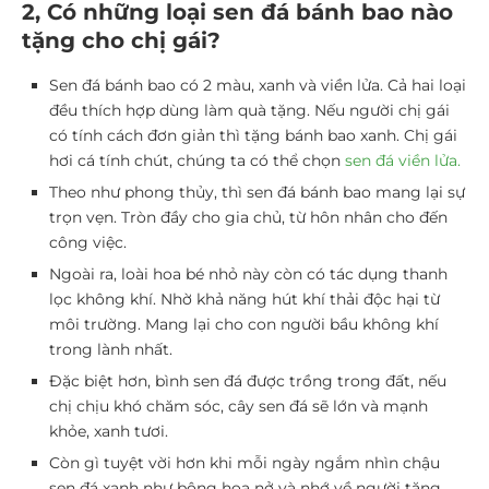
2, Có những loại sen đá bánh bao nào
tặng cho chị gái?
Sen đá bánh bao có 2 màu, xanh và viền lửa. Cả hai loại
đều thích hợp dùng làm quà tặng. Nếu người chị gái
có tính cách đơn giản thì tặng bánh bao xanh. Chị gái
hơi cá tính chút, chúng ta có thể chọn
sen đá viền lửa
.
Theo như phong thủy, thì sen đá bánh bao mang lại sự
trọn vẹn. Tròn đầy cho gia chủ, từ hôn nhân cho đến
công việc.
Ngoài ra, loài hoa bé nhỏ này còn có tác dụng thanh
lọc không khí. Nhờ khả năng hút khí thải độc hại từ
môi trường. Mang lại cho con người bầu không khí
trong lành nhất.
Đặc biệt hơn, bình sen đá được trồng trong đất, nếu
chị chịu khó chăm sóc, cây sen đá sẽ lớn và mạnh
khỏe, xanh tươi.
Còn gì tuyệt vời hơn khi mỗi ngày ngắm nhìn chậu
sen đá xanh như bông hoa nở và nhớ về người tặng