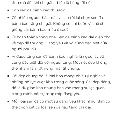
tình mà đôi khi chị gái ít biểu lộ bằng lời nói.
Còn sen đá bánh bao thì sao?
Có nhiều người thắc mắc vì sao tôi lại chọn sen đá
bánh bao tặng chị gái. Không sợ chị buồn vì chê chị
giống cái bánh bao mập ú sao?
Ồ! hoàn toàn không nhé. Sen đá bánh bao đại diện cho
vẻ đẹp dễ thương. Đáng yêu và vô cùng đặc biệt của
người phụ nữ.
Ai được tặng sen đá bánh bao, nghĩa là người ấy vô
cùng đặc biệt đối với người tặng. Một nét đẹp không
thể nhầm lẫn, rất riêng mà rất chung.
Cái đẹp chung đó là loài hoa mang nhiều ý nghĩa về
những nỗ lực vượt khó trong cuộc sống. Cái đẹp riêng,
đó là dù gian khó nhưng hoa vẫn mang sự lạc quan
trong mình bởi sự múp míp đáng yêu.
Mỗi loài sen đá có một sự đáng yêu khác nhau. Bạn có
thể chọn bất cứ loại sen đá nào tặng chị gái.