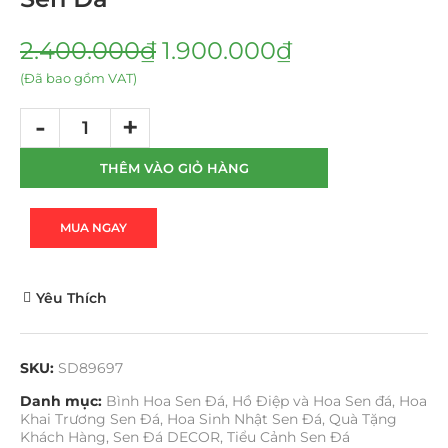
2.400.000
₫
1.900.000
₫
(Đã bao gồm VAT)
THÊM VÀO GIỎ HÀNG
MUA NGAY
Yêu Thích
SKU:
SD89697
Danh mục:
Bình Hoa Sen Đá
,
Hồ Điệp và Hoa Sen đá
,
Hoa
Khai Trương Sen Đá
,
Hoa Sinh Nhật Sen Đá
,
Quà Tặng
Khách Hàng
,
Sen Đá DECOR
,
Tiểu Cảnh Sen Đá