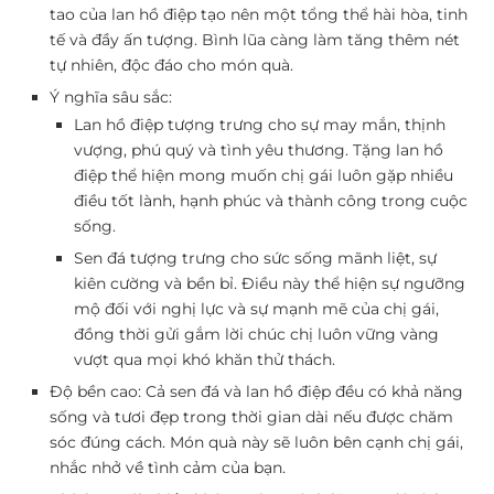
tao của lan hồ điệp tạo nên một tổng thể hài hòa, tinh
tế và đầy ấn tượng. Bình lũa càng làm tăng thêm nét
tự nhiên, độc đáo cho món quà.
Ý nghĩa sâu sắc:
Lan hồ điệp tượng trưng cho sự may mắn, thịnh
vượng, phú quý và tình yêu thương. Tặng lan hồ
điệp thể hiện mong muốn chị gái luôn gặp nhiều
điều tốt lành, hạnh phúc và thành công trong cuộc
sống.
Sen đá tượng trưng cho sức sống mãnh liệt, sự
kiên cường và bền bỉ. Điều này thể hiện sự ngưỡng
mộ đối với nghị lực và sự mạnh mẽ của chị gái,
đồng thời gửi gắm lời chúc chị luôn vững vàng
vượt qua mọi khó khăn thử thách.
Độ bền cao:
Cả sen đá và lan hồ điệp đều có khả năng
sống và tươi đẹp trong thời gian dài nếu được chăm
sóc đúng cách. Món quà này sẽ luôn bên cạnh chị gái,
nhắc nhở về tình cảm của bạn.