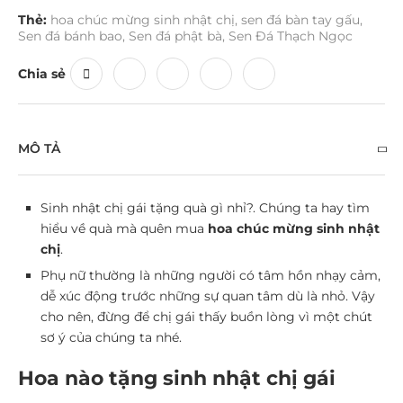
Thẻ:
hoa chúc mừng sinh nhật chị
,
sen đá bàn tay gấu
,
Sen đá bánh bao
,
Sen đá phật bà
,
Sen Đá Thạch Ngọc
Chia sẻ
MÔ TẢ
Sinh nhật chị gái tặng quà gì nhỉ?. Chúng ta hay tìm
hiểu về quà mà quên mua
hoa chúc mừng sinh nhật
chị
.
Phụ nữ thường là những người có tâm hồn nhạy cảm,
dễ xúc động trước những sự quan tâm dù là nhỏ. Vậy
cho nên, đừng để chị gái thấy buồn lòng vì một chút
sơ ý của chúng ta nhé.
Hoa nào tặng sinh nhật chị gái