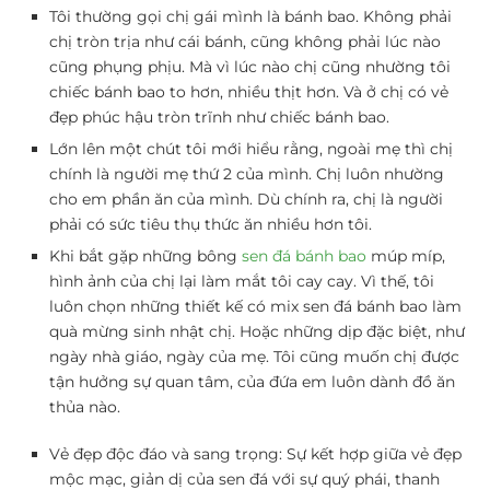
Tôi thường gọi chị gái mình là bánh bao. Không phải
chị tròn trịa như cái bánh, cũng không phải lúc nào
cũng phụng phịu. Mà vì lúc nào chị cũng nhường tôi
chiếc bánh bao to hơn, nhiều thịt hơn. Và ở chị có vẻ
đẹp phúc hậu tròn trĩnh như chiếc bánh bao.
Lớn lên một chút tôi mới hiểu rằng, ngoài mẹ thì chị
chính là người mẹ thứ 2 của mình. Chị luôn nhường
cho em phần ăn của mình. Dù chính ra, chị là người
phải có sức tiêu thụ thức ăn nhiều hơn tôi.
Khi bắt gặp những bông
sen đá bánh bao
múp míp,
hình ảnh của chị lại làm mắt tôi cay cay. Vì thế, tôi
luôn chọn những thiết kế có mix sen đá bánh bao làm
quà mừng sinh nhật chị. Hoặc những dịp đặc biệt, như
ngày nhà giáo, ngày của mẹ. Tôi cũng muốn chị được
tận hưởng sự quan tâm, của đứa em luôn dành đồ ăn
thủa nào.
Vẻ đẹp độc đáo và sang trọng:
Sự kết hợp giữa vẻ đẹp
mộc mạc, giản dị của sen đá với sự quý phái, thanh