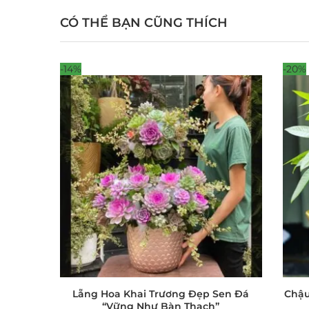
CÓ THỂ BẠN CŨNG THÍCH
-14%
-20%
Lẵng Hoa Khai Trương Đẹp Sen Đá
Chậu
“Vững Như Bàn Thạch”