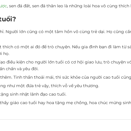
dược
, sen đá đất, sen đá thân leo là những loài hoa vô cùng thích
tuổi?
g nhỉ. Người lớn cũng có một tâm hồn vô cùng trẻ dại. Họ cũng 
t thích có một ai đó để trò chuyện. Nếu gia đình bạn đi làm từ
i họ.
Tạo điều kiện cho người lớn tuổi có cơ hội giao lưu, trò chuyện v
ấn chấn và yêu đời.
hêm. Tinh thần thoải mái, thì sức khỏe của người cao tuổi cũng
ống như một đứa trẻ vậy, thích vỗ về yêu thương.
ặng sinh nhật lãnh đạo cao tuổi.
hầy giáo cao tuổi hay hoa tặng mẹ chồng, hoa chúc mừng sinh