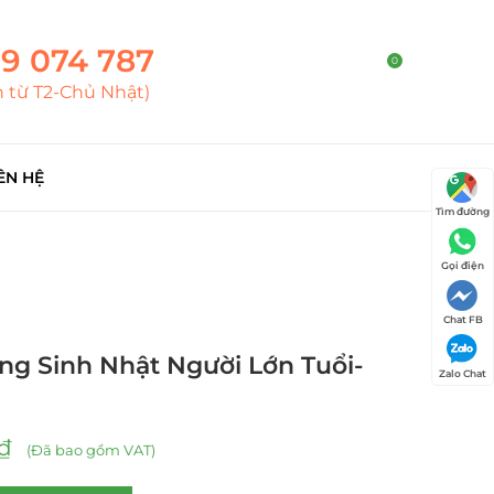
9 074 787
0
h từ T2-Chủ Nhật)
ÊN HỆ
Tìm đường
Gọi điện
Chat FB
g Sinh Nhật Người Lớn Tuổi-
Zalo Chat
₫
(Đã bao gồm VAT)