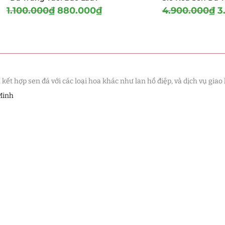
1.100.000
₫
880.000
₫
4.900.000
₫
3
t hợp sen đá với các loại hoa khác như lan hồ điệp, và dịch vụ giao 
Minh