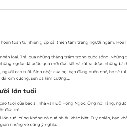
 hoàn toàn tự nhiên giúp cải thiện tâm trạng người ngắm. Hoa lạ
ủa nhân loại. Trải qua những thăng trầm trong cuộc sống. Những 
những người đã bước qua mới đúc kết và rút ra được những bài họ
à, người cao tuổi. Sinh nhật của họ, bạn đừng quên nhé, họ sẽ 
 đá kim cương, sen đá kim cương….
ời lớn tuổi
cao tuổi của bác sĩ, nhà văn Đỗ Hồng Ngọc. Ông nói rằng, người
t đứa trẻ.
i lớn tuổi cũng không có quá nhiều khác biệt. Tuy nhiên, bạn k
 giản nhưng vô cùng ý nghĩa.