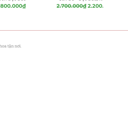
.800.000
₫
2.700.000
₫
2.200.000
₫
hoa tận nơi.