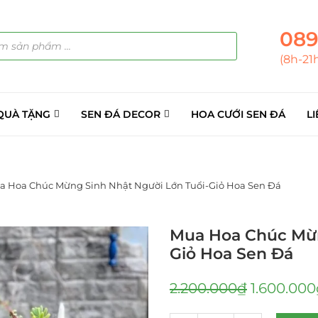
089
(8h-21
QUÀ TẶNG
SEN ĐÁ DECOR
HOA CƯỚI SEN ĐÁ
LI
a Hoa Chúc Mừng Sinh Nhật Người Lớn Tuổi-Giỏ Hoa Sen Đá
Mua Hoa Chúc Mừn
Giỏ Hoa Sen Đá
2.200.000
₫
1.600.000