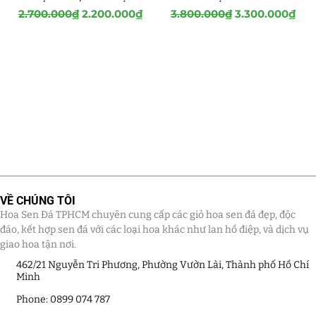
2.700.000
₫
2.200.000
₫
3.800.000
₫
3.300.000
₫
VỀ CHÚNG TÔI
Hoa Sen Đá TPHCM chuyên cung cấp các giỏ hoa sen đá đẹp, độc
đáo, kết hợp sen đá với các loại hoa khác như lan hồ điệp, và dịch vụ
giao hoa tận nơi.
462/21 Nguyễn Tri Phương, Phường Vườn Lài, Thành phố Hồ Chí
Minh
Phone: 0899 074 787