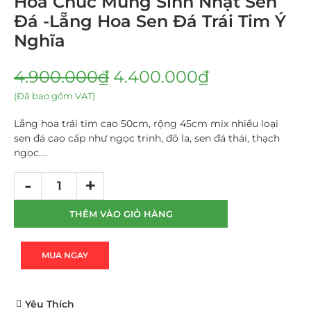
Hoa Chúc Mừng Sinh Nhật Sen
Đá -Lẵng Hoa Sen Đá Trái Tim Ý
Nghĩa
4.900.000
₫
4.400.000
₫
(Đã bao gồm VAT)
Lẵng hoa trái tim cao 50cm, rộng 45cm mix nhiều loại
sen đá cao cấp như ngọc trinh, đô la, sen đá thái, thạch
ngọc….
THÊM VÀO GIỎ HÀNG
MUA NGAY
Yêu Thích