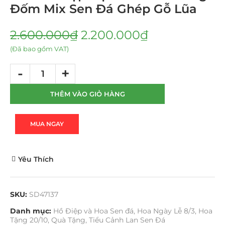
Đốm Mix Sen Đá Ghép Gỗ Lũa
2.600.000
₫
2.200.000
₫
(Đã bao gồm VAT)
THÊM VÀO GIỎ HÀNG
MUA NGAY
Yêu Thích
SKU:
SD47137
Danh mục:
Hồ Điệp và Hoa Sen đá
,
Hoa Ngày Lễ 8/3
,
Hoa
Tặng 20/10
,
Quà Tặng
,
Tiểu Cảnh Lan Sen Đá