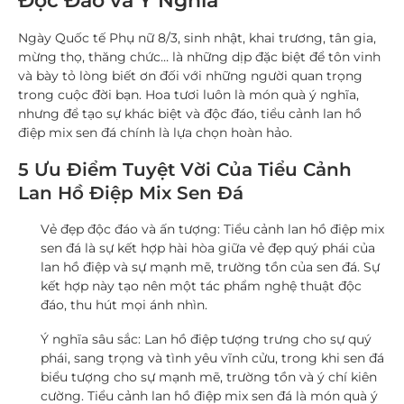
Độc Đáo và Ý Nghĩa
Ngày Quốc tế Phụ nữ 8/3, sinh nhật, khai trương, tân gia,
mừng thọ, thăng chức… là những dịp đặc biệt để tôn vinh
và bày tỏ lòng biết ơn đối với những người quan trọng
trong cuộc đời bạn. Hoa tươi luôn là món quà ý nghĩa,
nhưng để tạo sự khác biệt và độc đáo, tiểu cảnh lan hồ
điệp mix sen đá chính là lựa chọn hoàn hảo.
5 Ưu Điểm Tuyệt Vời Của Tiểu Cảnh
Lan Hồ Điệp Mix Sen Đá
Vẻ đẹp độc đáo và ấn tượng:
Tiểu cảnh lan hồ điệp mix
sen đá là sự kết hợp hài hòa giữa vẻ đẹp quý phái của
lan hồ điệp và sự mạnh mẽ, trường tồn của sen đá. Sự
kết hợp này tạo nên một tác phẩm nghệ thuật độc
đáo, thu hút mọi ánh nhìn.
Ý nghĩa sâu sắc:
Lan hồ điệp tượng trưng cho sự quý
phái, sang trọng và tình yêu vĩnh cửu, trong khi sen đá
biểu tượng cho sự mạnh mẽ, trường tồn và ý chí kiên
cường. Tiểu cảnh lan hồ điệp mix sen đá là món quà ý