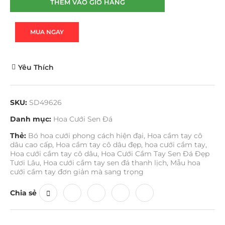
THÊM VÀO GIỎ HÀNG
MUA NGAY
Yêu Thích
SKU:
SD49626
Danh mục:
Hoa Cưới Sen Đá
Thẻ:
Bó hoa cưới phong cách hiện đại
,
Hoa cầm tay cô
dâu cao cấp
,
Hoa cầm tay cô dâu đẹp
,
hoa cưới cầm tay
,
Hoa cưới cầm tay cô dâu
,
Hoa Cưới Cầm Tay Sen Đá Đẹp
Tươi Lâu
,
Hoa cưới cầm tay sen đá thanh lịch
,
Mẫu hoa
cưới cầm tay đơn giản mà sang trọng
Chia sẻ