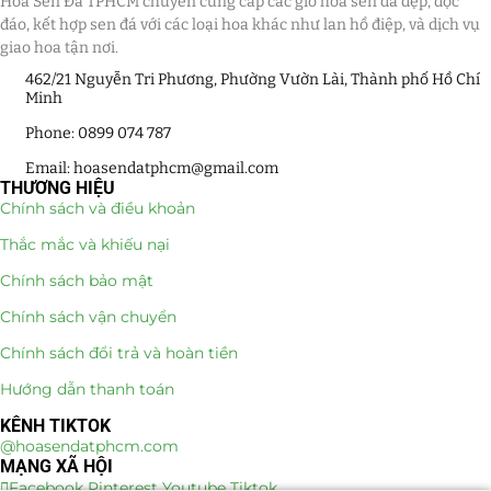
Hoa Sen Đá TPHCM chuyên cung cấp các giỏ hoa sen đá đẹp, độc
đáo, kết hợp sen đá với các loại hoa khác như lan hồ điệp, và dịch vụ
giao hoa tận nơi.
462/21 Nguyễn Tri Phương, Phường Vườn Lài, Thành phố Hồ Chí
Minh
Phone: 0899 074 787
Email: hoasendatphcm@gmail.com
THƯƠNG HIỆU
Chính sách và điều khoản
Thắc mắc và khiếu nại
Chính sách bảo mật
Chính sách vận chuyển
Chính sách đổi trả và hoàn tiền
Hướng dẫn thanh toán
KÊNH TIKTOK
@hoasendatphcm.com
MẠNG XÃ HỘI
Facebook
Pinterest
Youtube
Tiktok