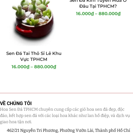
Sen Đá Kim Tuyến Mua Ở
Đâu Tại TPHCM?
16.000
₫
–
880.000
₫
Sen Đá Tai Thỏ Sỉ Lẻ Khu
Vực TPHCM
16.000
₫
–
880.000
₫
VỀ CHÚNG TÔI
Hoa Sen Đá TPHCM chuyên cung cấp các giỏ hoa sen đá đẹp, độc
đáo, kết hợp sen đá với các loại hoa khác như lan hồ điệp, và dịch vụ
giao hoa tận nơi.
462/21 Nguyễn Tri Phương, Phường Vườn Lài, Thành phố Hồ Chí