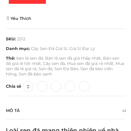
Yêu Thích
SKU:
2512
Danh mục:
Cây Sen Đá Giá Sỉ
,
Giá Sỉ Đại Lý
Thẻ:
bán lẻ sen đá
,
Bán lẻ sen đá giá thấp nhất
,
Bán sen
đá giá lẻ tốt nhất
,
Cây sen đá
,
Mua sen đá giá rẻ nhất
,
Mua
sen đá lẻ giá rẻ
,
Sen đá
,
Sen Đá Bèo
,
Sen đá bèo viền
hồng
,
Sen đá bèo xanh
Chia sẻ
MÔ TẢ
Loài sen đá mang thiên nhiên về nhà