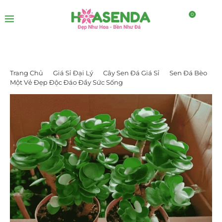
0
Trang Chủ
Giá Sỉ Đại Lý
Cây Sen Đá Giá Sỉ
Sen Đá Bèo
Một Vẻ Đẹp Độc Đáo Đầy Sức Sống