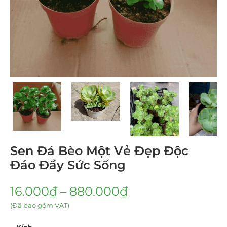
Sen Đá Bèo Một Vẻ Đẹp Độc
Đáo Đầy Sức Sống
16.000
₫
–
880.000
₫
(Đã bao gồm VAT)