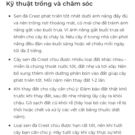
Kỹ thuật trồng và chăm sóc
Sen đá Crest phát triển tốt nhất dưới ánh nắng đầy đủ
và nên trồng nơi thoáng mát, có mái che để tránh ánh
nắng gắt vào buổi trưa. Vì ánh nắng gắt buổi trưa sẽ
khiến cho cây bị cháy lá. Nếu cây ở trong nhà cần phơi
nắng đều đặn vào buổi sáng hoặc xế chiều mỗi ngày
tối đa 3 tiếng.
Cây sen đá Crest chịu được nhiều loại đất khác nhau –
miễn là chúng thoát nước tốt, đất nhẹ và tơi xốp. Nên
bổ sung thêm dinh dưỡng phân bón vào đất giúp cây
phát triển tốt. Mỗi năm nên thay đất 1-2 lần.
Khi thay đất cho cây cần chú ý: Đảm bảo đất thật khô
trước khi thay đất, sau đó nhẹ nhàng lấy cây ra khỏi
chậu. Gõ sạch đất cũ khỏi rễ (hãy loại bỏ các loại rễ bị
thối hoặc chết và xử lý các vết cắt bằng thuốc diệt
nấm).
Loại sen đá Crest chịu được hạn rất tốt, nên khi tưới
cây bạn cần chú ý. Hãy tưới cây khi cây thực sự khô