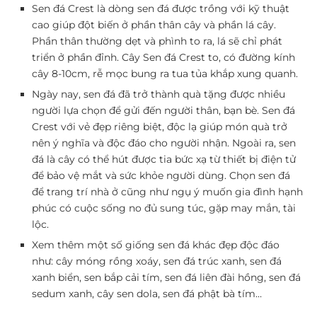
Sen đá Crest là dòng sen đá được trồng với kỹ thuật
cao giúp đột biến ở phần thân cây và phần lá cây.
Phần thân thường dẹt và phình to ra, lá sẽ chỉ phát
triển ở phần đỉnh. Cây Sen đá Crest to, có đường kính
cây 8-10cm, rễ mọc bung ra tua tủa khắp xung quanh.
Ngày nay, sen đá đã trở thành quà tặng được nhiều
người lựa chọn để gửi đến người thân, bạn bè. Sen đá
Crest với vẻ đẹp riêng biệt, độc lạ giúp món quà trở
nên ý nghĩa và độc đáo cho người nhận. Ngoài ra, sen
đá là cây có thể hút được tia bức xạ từ thiết bị điện tử
để bảo vệ mắt và sức khỏe người dùng. Chọn sen đá
để trang trí nhà ở cũng như ngụ ý muốn gia đình hạnh
phúc có cuộc sống no đủ sung túc, gặp may mắn, tài
lộc.
Xem thêm một số giống sen đá khác đẹp độc đáo
như: cây móng rồng xoáy, sen đá trúc xanh, sen đá
xanh biển, sen bắp cải tím, sen đá liên đài hồng, sen đá
sedum xanh, cây sen dola, sen đá phật bà tím…