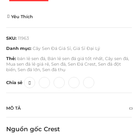
Yêu Thích
SKU:
11963
Danh mục:
Cây Sen Đá Giá Sỉ
,
Giá Sỉ Đại Lý
Thẻ:
bán lẻ sen đá
,
Bán lẻ sen đá giá tốt nhất
,
Cây sen đá
,
Mua sen đá lẻ giá rẻ
,
Sen đá
,
Sen Đá Crest
,
Sen đá đột
biến
,
Sen đá lớn
,
Sen đá thụ
Chia sẻ
MÔ TẢ
Nguồn gốc Crest