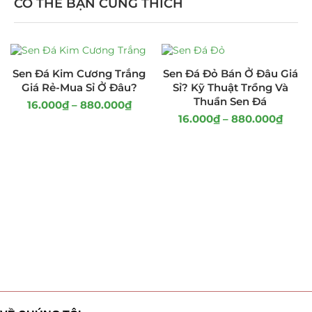
CÓ THỂ BẠN CŨNG THÍCH
Sen Đá Kim Cương Trắng
Sen Đá Đỏ Bán Ở Đâu Giá
Giá Rẻ-Mua Sỉ Ở Đâu?
Sỉ? Kỹ Thuật Trồng Và
Thuần Sen Đá
16.000
₫
–
880.000
₫
16.000
₫
–
880.000
₫