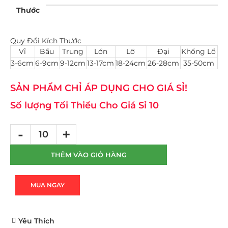
Thước
Quy Đổi Kích Thước
Vỉ
Bầu
Trung
Lớn
Lỡ
Đại
Khổng Lồ
3-6cm
6-9cm
9-12cm
13-17cm
18-24cm
26-28cm
35-50cm
SẢN PHẨM CHỈ ÁP DỤNG CHO GIÁ SỈ!
Số lượng Tối Thiểu Cho Giá Sỉ 10
THÊM VÀO GIỎ HÀNG
MUA NGAY
Yêu Thích