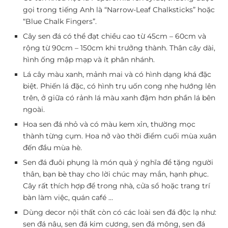
gọi trong tiếng Anh là “Narrow-Leaf Chalksticks” hoặc
“Blue Chalk Fingers”.
Cây sen đá có thể đạt chiều cao từ 45cm – 60cm và
rộng từ 90cm – 150cm khi trưởng thành. Thân cây dài,
hình ống mập mạp và ít phân nhánh.
Lá cây màu xanh, mảnh mai và có hình dạng khá đặc
biệt. Phiến lá đặc, có hình trụ uốn cong nhẹ hướng lên
trên, ở giữa có rảnh lá màu xanh đậm hơn phần lá bên
ngoài.
Hoa sen đá nhỏ và có màu kem xỉn, thường mọc
thành từng cụm. Hoa nở vào thời điểm cuối mùa xuân
đến đầu mùa hè.
Sen đá đuôi phụng là món quà ý nghĩa để tặng người
thân, bạn bè thay cho lời chúc may mắn, hạnh phục.
Cây rất thích hợp để trong nhà, cửa sổ hoặc trang trí
bàn làm việc, quán café …
Dùng decor nội thất còn có các loài sen đá độc lạ như:
sen đá nâu, sen đá kim cương, sen đá mông, sen đá