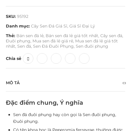
SKU:
95192
Danh mục:
Cây Sen Đá Giá Sỉ
,
Giá Sỉ Đại Lý
Thẻ:
Bán sen đá lẻ
,
Bán sen đá lẻ giá tốt nhất
,
Cây sen đá
,
Đuôi phụng
,
Mua sen đá lẻ giá rẻ
,
Mua sen đá lẻ giá tốt
nhất
,
Sen đá
,
Sen Đá Đuôi Phụng
,
Sen đuôi phụng
Chia sẻ
MÔ TẢ
Đặc điểm chung, Ý nghĩa
Sen đá đuôi phụng hay còn gọi là Sen đuôi phụng,
Đuôi phụng.
Có tên khoa học là Peperomia ferreyrae, thường được