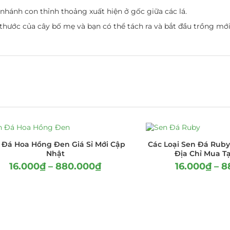
hánh con thỉnh thoảng xuất hiện ở gốc giữa các lá.
thước của cây bố mẹ và bạn có thể tách ra và bắt đầu trồng mới
 Đá Hoa Hồng Đen Giá Sỉ Mới Cập
Các Loại Sen Đá Ruby
Nhật
Địa Chỉ Mua Tạ
16.000
₫
–
880.000
₫
16.000
₫
–
8