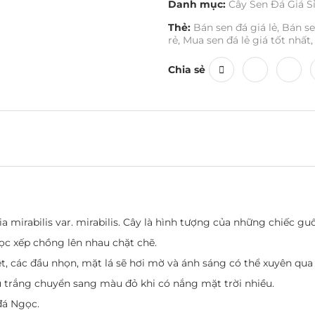
Danh mục:
Cây Sen Đá Giá S
Thẻ:
Bán sen đá giá lẻ
,
Bán se
rẻ
,
Mua sen đá lẻ giá tốt nhất
,
Chia sẻ
 mirabilis var. mirabilis. Cây là hình tượng của những chiếc guố
mọc xếp chồng lên nhau chặt chẽ.
, các đầu nhọn, mặt lá sẽ hơi mờ và ánh sáng có thể xuyên qua 
àu trắng chuyển sang màu đỏ khi có nắng mặt trời nhiều.
đá Ngọc.