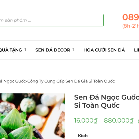
089
(8h-21
QUÀ TẶNG
SEN ĐÁ DECOR
HOA CƯỚI SEN ĐÁ
LI
á Ngọc Guốc-Công Ty Cung Cấp Sen Đá Giá Sỉ Toàn Quốc
Sen Đá Ngọc Guốc
Sỉ Toàn Quốc
16.000
₫
–
880.000
₫
Kích