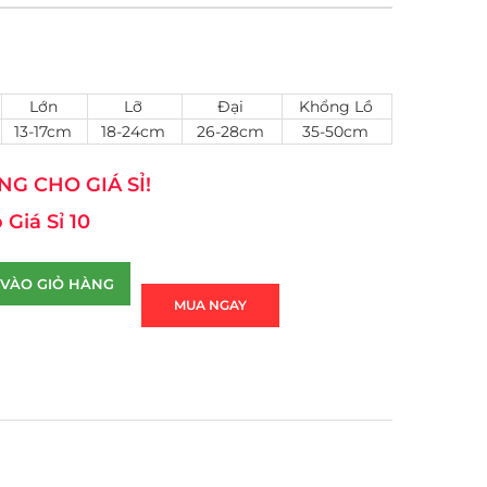
Lớn
Lỡ
Đại
Khổng Lồ
13-17cm
18-24cm
26-28cm
35-50cm
G CHO GIÁ SỈ!
 Giá Sỉ 10
VÀO GIỎ HÀNG
MUA NGAY