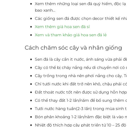
Xem thêm những loại sen đá quý hiếm, độc lạ t
bao xanh…
Các giống sen đá được chọn decor thiết kế nhà
Xem thêm giá hoa sen đá sỉ
Xem và tham khảo giá hoa sen đá lẻ
Cách chăm sóc cây và nhân giống
Sen đá là cây cần it nước, ánh sáng vừa phải đ
Cây có thể bị cháy nắng nếu di chuyển nơi có 
Cây trồng trong nhà nên phơi nắng cho cây. Tố
Chỉ tưới nước khi đất trở nên khô, chậu phải c
Đất thoát nước tốt nên được sử dụng hỗn hợp
Có thể thay đất 1-2 lần/năm để bổ sung thêm d
Tưới nước hàng tuần(2-3 lần) trong mùa sinh 
Bón phân khoảng 1-2 lần/năm đặc biệt là vào m
Nhiệt độ thích hợp cây phát triển từ 10 – 25 độ