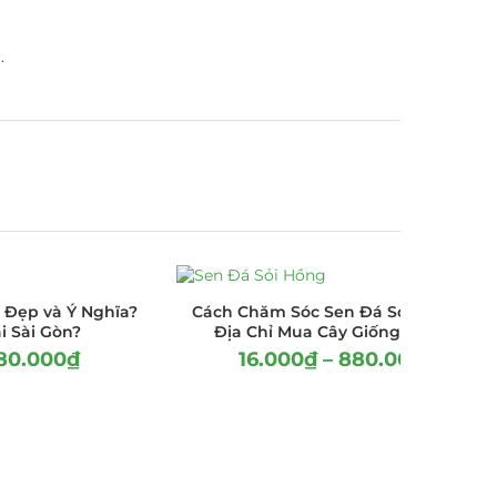
.
 Đẹp và Ý Nghĩa?
Cách Chăm Sóc Sen Đá Sỏi Hồng Và
i Sài Gòn?
Địa Chỉ Mua Cây Giống Giá Tốt
80.000
₫
16.000
₫
–
880.000
₫