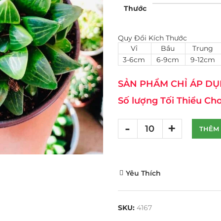
Thước
Quy Đổi Kích Thước
Vỉ
Bầu
Trung
3-6cm
6-9cm
9-12cm
SẢN PHẨM CHỈ ÁP DỤN
Số lượng Tối Thiểu Cho
THÊM 
Yêu Thích
SKU:
4167