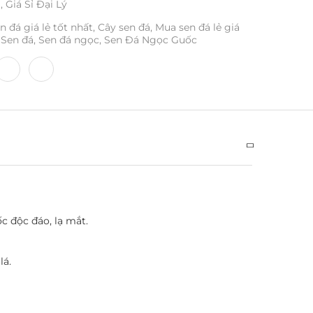
ỉ
,
Giá Sỉ Đại Lý
n đá giá lẻ tốt nhất
,
Cây sen đá
,
Mua sen đá lẻ giá
Sen đá
,
Sen đá ngọc
,
Sen Đá Ngọc Guốc
c độc đáo, lạ mắt.
lá.