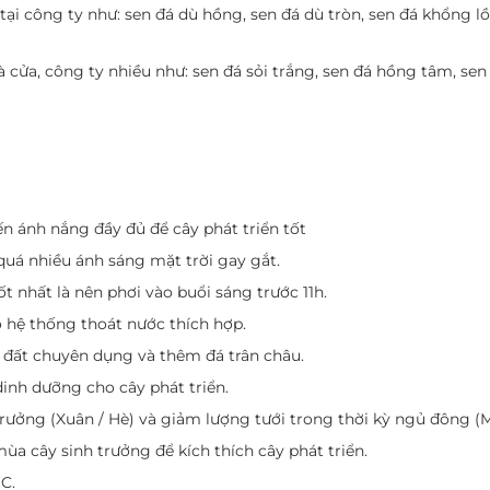
ại công ty như: sen đá dù hồng, sen đá dù tròn, sen đá khổng lồ
 cửa, công ty nhiều như: sen đá sỏi trắng, sen đá hồng tâm, se
ến ánh nắng đầy đủ để cây phát triển tốt
quá nhiều ánh sáng mặt trời gay gắt.
t nhất là nên phơi vào buổi sáng trước 11h.
ó hệ thống thoát nước thích hợp.
 đất chuyên dụng và thêm đá trân châu.
inh dưỡng cho cây phát triển.
trưởng (Xuân / Hè) và giảm lượng tưới trong thời kỳ ngủ đông (
ùa cây sinh trưởng để kích thích cây phát triển.
 C.