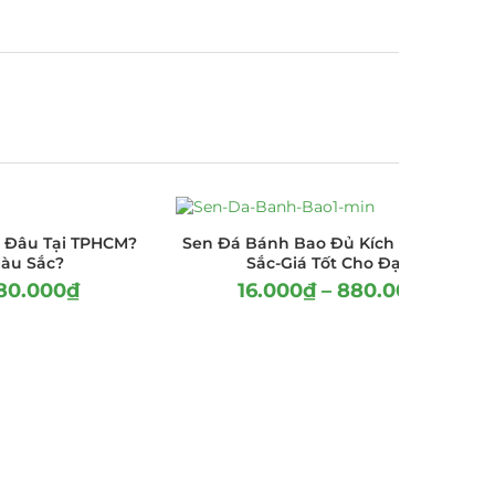
 Đâu Tại TPHCM?
Sen Đá Bánh Bao Đủ Kích Thước, Màu
Màu Sắc?
Sắc-Giá Tốt Cho Đại Lý
80.000
₫
16.000
₫
–
880.000
₫