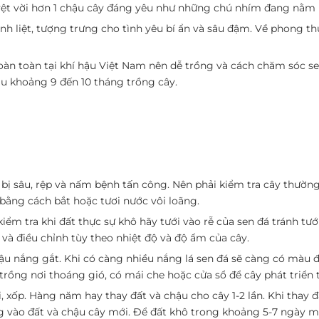
uyệt vời hơn 1 chậu cây đáng yêu như những chú nhím đang nằm
nh liệt, tượng trưng cho tình yêu bí ẩn và sâu đậm. Về phong t
àn toàn tại khí hậu Việt Nam nên dễ trồng và cách chăm sóc se
au khoảng 9 đến 10 tháng trồng cây.
 bị sâu, rệp và nấm bệnh tấn công. Nên phải kiểm tra cây thườn
m bằng cách bắt hoặc tươi nước vôi loãng.
ểm tra khi đất thực sự khô hãy tưới vào rễ của sen đá tránh tướ
n và điều chỉnh tùy theo nhiệt độ và độ ẩm của cây.
ậu nắng gắt. Khi có càng nhiều nắng lá sen đá sẽ càng có màu
 trồng nơi thoáng gió, có mái che hoặc cửa sổ để cây phát triển t
i, xốp. Hàng năm hay thay đất và chậu cho cây 1-2 lần. Khi thay 
ng vào đất và chậu cây mới. Để đất khô trong khoảng 5-7 ngày m