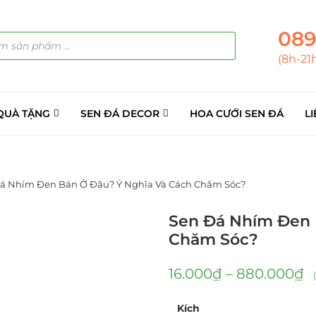
089
(8h-21
QUÀ TẶNG
SEN ĐÁ DECOR
HOA CƯỚI SEN ĐÁ
LI
á Nhím Đen Bán Ở Đâu? Ý Nghĩa Và Cách Chăm Sóc?
Sen Đá Nhím Đen 
Chăm Sóc?
16.000
₫
–
880.000
₫
Kích