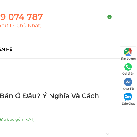
9 074 787
0
h từ T2-Chủ Nhật)
ÊN HỆ
Tìm đường
Gọi điện
Chat FB
Bán Ở Đâu? Ý Nghĩa Và Cách
Zalo Chat
(Đã bao gồm VAT)