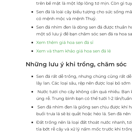
trên bề mặt là một lớp lông tơ mịn. Còn gì t
Sen đá là loài cây biểu tượng cho sức sống mã
có mệnh mộc và mệnh Thuỷ.
Sen đá nhím đen là dòng sen đá được thuần ho
một số lưu ý để bạn chăm sóc sen đá ra hoa s
Xem thêm giá hoa sen đá sỉ
Xem và tham khảo giá hoa sen đá lẻ
Những lưu ý khi trồng, chăm sóc
Sen đá rất dễ trồng, nhưng chúng cũng rất dễ
lây lan. Các loại sâu, rệp nên được loại bỏ sớ
Nước tươi cho cây không cần quá nhiều. Bạn ki
úng rễ. Trung bình bạn có thể tưới 1-2 lần/tuầ
Sen đá nhím đen là giống sen chịu được khí h
buổi trưa lá sẽ bị quắt hoặc héo lá. Sen đá nên
Đất trồng nên là loại đất thoát nước nhanh, tơ
tỉa bớt rễ cây và xử lý nấm mốc trước khi trồ