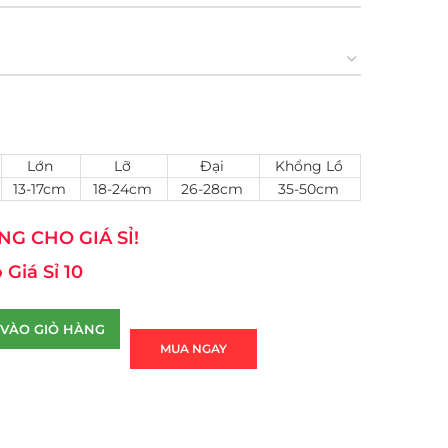
Lớn
Lỡ
Đại
Khổng Lồ
13-17cm
18-24cm
26-28cm
35-50cm
G CHO GIÁ SỈ!
 Giá Sỉ 10
VÀO GIỎ HÀNG
MUA NGAY