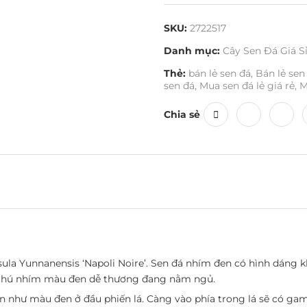
SKU:
2722517
Danh mục:
Cây Sen Đá Giá S
Thẻ:
bán lẻ sen đá
,
Bán lẻ sen
sen đá
,
Mua sen đá lẻ giá rẻ
,
M
Chia sẻ
la Yunnanensis ‘Napoli Noire’. Sen đá nhím đen có hình dáng kh
 chú nhím màu đen dễ thương đang nằm ngủ.
như màu đen ở đầu phiến lá. Càng vào phía trong lá sẽ có gam