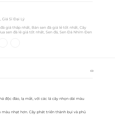
ỉ
,
Giá Sỉ Đại Lý
 đá giá thấp nhất
,
Bán sen đá giá lẻ tốt nhất
,
Cây
ua sen đá lẻ giá tốt nhất
,
Sen đá
,
Sen Đá Nhím Đen
á độc đáo, lạ mắt, với các lá cây nhọn dài màu
 màu nhạt hơn. Cây phát triển thành bụi và phủ