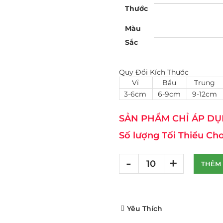
Thước
Màu
Sắc
Quy Đổi Kích Thước
Vỉ
Bầu
Trung
3-6cm
6-9cm
9-12cm
SẢN PHẨM CHỈ ÁP DỤN
Số lượng Tối Thiểu Cho
THÊM 
Yêu Thích