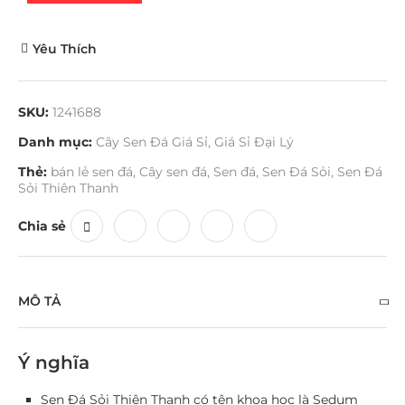
Yêu Thích
SKU:
1241688
Danh mục:
Cây Sen Đá Giá Sỉ
,
Giá Sỉ Đại Lý
Thẻ:
bán lẻ sen đá
,
Cây sen đá
,
Sen đá
,
Sen Đá Sỏi
,
Sen Đá
Sỏi Thiên Thanh
Chia sẻ
MÔ TẢ
Ý nghĩa
Sen Đá Sỏi Thiên Thanh có tên khoa học là Sedum