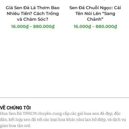
Giá Sen Đá Lá Thơm Bao
Sen Đá Chuỗi Ngọc: Cái
Nhiêu Tiền? Cách Trồng
Tên Nói Lên “Sang
và Chăm Sóc?
Chảnh”
16.000
₫
–
880.000
₫
16.000
₫
–
880.000
₫
VỀ CHÚNG TÔI
Hoa Sen Đá TPHCM chuyên cung cấp các giỏ hoa sen đá đẹp, độc
đáo, kết hợp sen đá với các loại hoa khác như lan hồ điệp, và dịch vụ
giao hoa tận nơi.