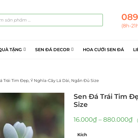
089
(8h-21
QUÀ TẶNG
SEN ĐÁ DECOR
HOA CƯỚI SEN ĐÁ
LI
á Trái Tim Đẹp, Ý Nghĩa-Cây Lá Dài, Ngắn Đủ Size
Sen Đá Trái Tim Đ
Size
16.000
₫
–
880.000
₫
Kích