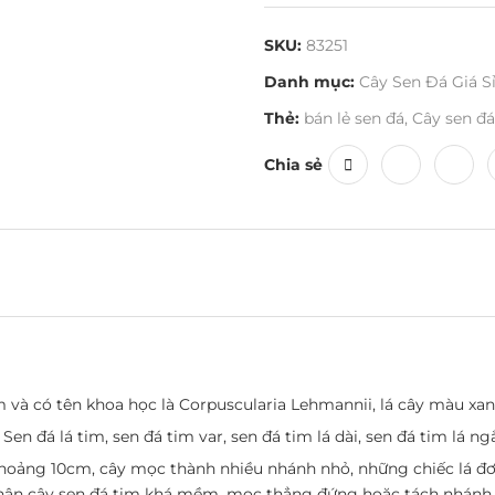
SKU:
83251
Danh mục:
Cây Sen Đá Giá S
Thẻ:
bán lẻ sen đá
,
Cây sen đá
Chia sẻ
m và có tên khoa học là Corpuscularia Lehmannii, lá cây màu xan
en đá lá tim, sen đá tim var, sen đá tim lá dài, sen đá tim lá ngắ
khoảng 10cm, cây mọc thành nhiều nhánh nhỏ, những chiếc lá đơn
hân cây sen đá tim khá mềm, mọc thẳng đứng hoặc tách nhánh 