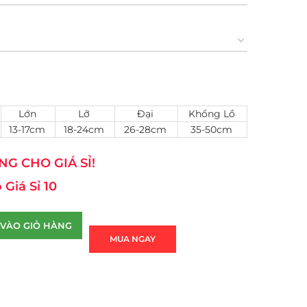
Lớn
Lỡ
Đại
Khổng Lồ
13-17cm
18-24cm
26-28cm
35-50cm
G CHO GIÁ SỈ!
 Giá Sỉ 10
VÀO GIỎ HÀNG
MUA NGAY