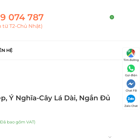
9 074 787
0
h từ T2-Chủ Nhật)
ÊN HỆ
Tìm đường
Gọi điện
Chat FB
ẹp, Ý Nghĩa-Cây Lá Dài, Ngắn Đủ
Zalo Chat
(Đã bao gồm VAT)