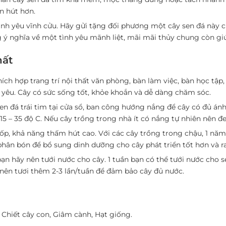
n hút hơn.
tình yêu vĩnh cửu. Hãy gửi tặng đối phương một cây sen đá này 
ý nghĩa về một tình yêu mãnh liệt, mãi mãi thủy chung còn giú
hất
ích hợp trang trí nội thất văn phòng, bàn làm việc, bàn học tập
yêu. Cây có sức sống tốt, khỏe khoắn và dễ dàng chăm sóc.
en đá trái tim tại cửa sổ, ban công hướng nắng để cây có đủ ánh
ừ 15 – 35 độ C. Nếu cây trồng trong nhà ít có nắng tự nhiên nên 
p, khả năng thấm hút cao. Với các cây trồng trong chậu, 1 năm nên
phân bón để bổ sung dinh dưỡng cho cây phát triển tốt hơn và 
ạn hãy nên tưới nước cho cây. 1 tuần bạn có thể tưới nước cho se
 nên tươi thêm 2-3 lần/tuần để đảm bảo cây đủ nước.
 Chiết cây con, Giâm cành, Hạt giống.