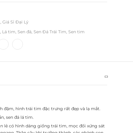
ỉ
,
Giá Sỉ Đại Lý
,
Lá tim
,
Sen đá
,
Sen Đá Trái Tim
,
Sen tim
h đậm, hình trái tim đặc trưng rất đẹp và lạ mắt.
n, sen đá lá tim.
 lẻ có hình dáng giống trái tim, mọc đối xứng sát
ngang. Thân cây khi trưởng thành, các nhánh con