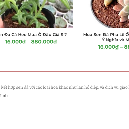
n Đá Cá Heo Mua Ở Đâu Giá Sỉ?
Mua Sen Đá Pha Lê Ở
Ý Nghĩa và 
16.000
₫
–
880.000
₫
16.000
₫
–
8
t hợp sen đá với các loại hoa khác như lan hồ điệp, và dịch vụ giao 
Minh