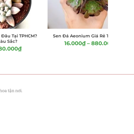
 Đâu Tại TPHCM?
Sen Đá Aeonium Giá Rẻ Tại TPHCM
Màu Sắc?
16.000
₫
–
880.000
₫
80.000
₫
hoa tận nơi.