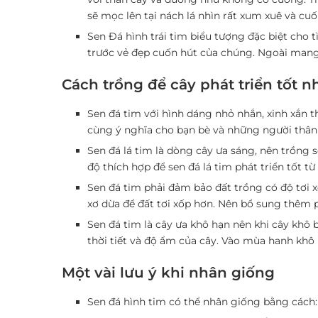
sẽ mọc lên tại nách lá nhìn rất xum xuê và cuố
Sen Đá hình trái tim biểu tượng đặc biệt cho 
trước vẻ đẹp cuốn hút của chúng. Ngoài mang 
Cách trồng để cây phát triển tốt n
Sen đá tim với hình dáng nhỏ nhắn, xinh xắn th
cùng ý nghĩa cho bạn bè và những người thân 
Sen đá lá tim là dòng cây ưa sáng, nên trồng s
độ thích hợp để sen đá lá tim phát triển tốt t
Sen đá tim phải đảm bảo đất trồng có độ tơi xố
xơ dừa để đất tơi xốp hơn. Nên bổ sung thêm 
Sen đá tim là cây ưa khô hạn nên khi cây khô b
thời tiết và độ ẩm của cây. Vào mùa hanh khô
Một vài lưu ý khi nhân giống
Sen đá hình tim có thể nhân giống bằng cách: