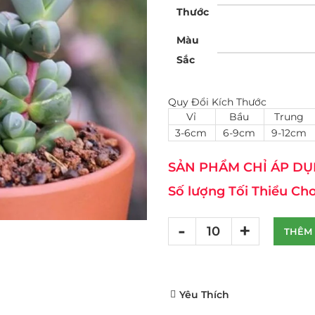
Thước
Màu
Sắc
Quy Đổi Kích Thước
Vỉ
Bầu
Trung
3-6cm
6-9cm
9-12cm
SẢN PHẨM CHỈ ÁP DỤN
Số lượng Tối Thiểu Cho
THÊM 
Yêu Thích