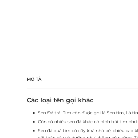
MÔ TẢ
Các loại tên gọi khác
Sen Đá trái Tim còn được gọi là Sen tim, Lá ti
Còn có nhiều sen đá khác có hình trái tim như: S
Sen đá quả tim có cây khá nhỏ bé, chiều cao 
với thân cây và dường như không có cuống. T