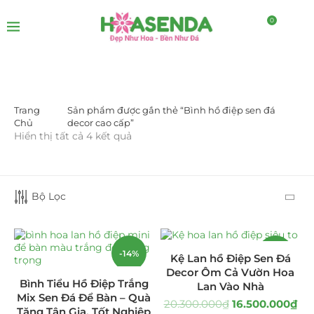
0
Trang
Sản phẩm được gắn thẻ “Bình hồ điệp sen đá
LỌC BỞI GIÁ
Chủ
decor cao cấp”
Hiển thị tất cả 4 kết quả
Bộ Lọc
LỌC
-14%
-19%
Kệ Lan hồ Điệp Sen Đá
Decor Ôm Cả Vườn Hoa
Bình Tiểu Hồ Điệp Trắng
Lan Vào Nhà
DANH MỤC SẢN PHẨM
Mix Sen Đá Để Bàn – Quà
20.300.000
₫
16.500.000
₫
Tặng Tân Gia, Tốt Nghiệp