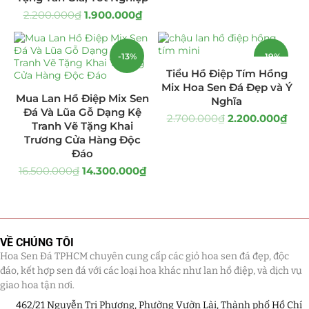
2.200.000
₫
1.900.000
₫
Giá Sỉ Đại Lý
(145)
Cây Sen Đá Giá Sỉ
(137)
-13%
-19%
Tiểu Hồ Điệp Tím Hồng
Chậu Sen Đá Mini
(8)
Mix Hoa Sen Đá Đẹp và Ý
HOT
Mua Lan Hồ Điệp Mix Sen
Nghĩa
Đá Và Lũa Gỗ Dạng Kệ
Hồ Điệp và Hoa Sen đá
(289)
2.700.000
₫
2.200.000
₫
Tranh Vẽ Tặng Khai
Trương Cửa Hàng Độc
Lan Hồ Điệp Truyền Thống
(132)
Đáo
16.500.000
₫
14.300.000
₫
Lũa Hồ Điệp Sen Đá
(91)
Tiểu Cảnh Lan Sen Đá
(63)
Hoa Ngày Lễ 8/3
(38)
VỀ CHÚNG TÔI
Hoa Sen Đá TPHCM chuyên cung cấp các giỏ hoa sen đá đẹp, độc
Hoa Tặng 14/2
(16)
đáo, kết hợp sen đá với các loại hoa khác như lan hồ điệp, và dịch vụ
giao hoa tận nơi.
Hoa Tặng 20/10
(33)
462/21 Nguyễn Tri Phương, Phường Vườn Lài, Thành phố Hồ Chí