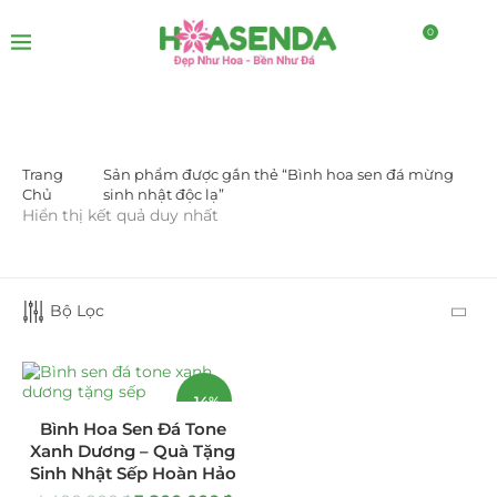
0
Trang
Sản phẩm được gắn thẻ “Bình hoa sen đá mừng
DANH MỤC SẢN PHẨM
Chủ
sinh nhật độc lạ”
Hiển thị kết quả duy nhất
Giá Sỉ Đại Lý
(145)
Cây Sen Đá Giá Sỉ
(137)
Bộ Lọc
Chậu Sen Đá Mini
(8)
Hồ Điệp và Hoa Sen đá
(289)
-14%
Bình Hoa Sen Đá Tone
Lan Hồ Điệp Truyền Thống
(132)
Xanh Dương – Quà Tặng
Sinh Nhật Sếp Hoàn Hảo
Lũa Hồ Điệp Sen Đá
(91)