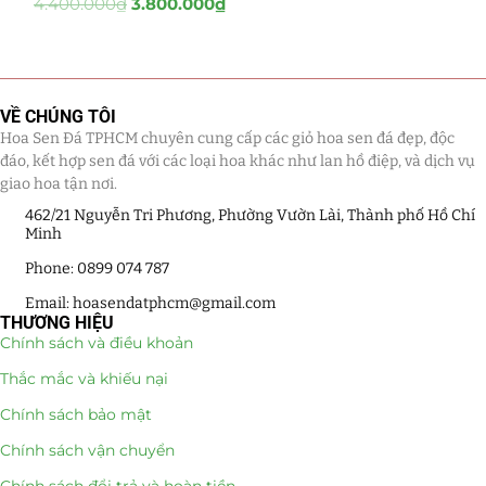
4.400.000
₫
3.800.000
₫
Tiểu Cảnh Lan Sen Đá
(63)
Hoa Ngày Lễ 8/3
(38)
VỀ CHÚNG TÔI
Hoa Sen Đá TPHCM chuyên cung cấp các giỏ hoa sen đá đẹp, độc
Hoa Tặng 14/2
(16)
đáo, kết hợp sen đá với các loại hoa khác như lan hồ điệp, và dịch vụ
giao hoa tận nơi.
Hoa Tặng 20/10
(33)
462/21 Nguyễn Tri Phương, Phường Vườn Lài, Thành phố Hồ Chí
Minh
Quà Tặng
(507)
Phone: 0899 074 787
Quà Noel - Quà Giáng Sinh
(41)
Email: hoasendatphcm@gmail.com
THƯƠNG HIỆU
Quà Tặng Khách Hàng
(390)
Chính sách và điều khoản
Thắc mắc và khiếu nại
Quà Tặng Sếp
(320)
Chính sách bảo mật
Quà Tết
(278)
Chính sách vận chuyển
Quà Tặng 20 11
(77)