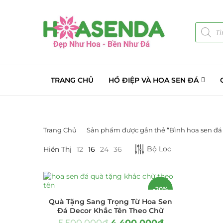
TRANG CHỦ
HỒ ĐIỆP VÀ HOA SEN ĐÁ
Trang Chủ
Sản phẩm được gắn thẻ “Bình hoa sen đá 
DANH MỤC SẢN PHẨM
Bộ Lọc
Hiển Thị
12
16
24
36
Giá Sỉ Đại Lý
(145)
Cây Sen Đá Giá Sỉ
(137)
-20%
Quà Tặng Sang Trọng Từ Hoa Sen
Chậu Sen Đá Mini
(8)
Đá Decor Khắc Tên Theo Chữ
5.500.000
₫
4.400.000
₫