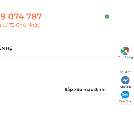
9 074 787
0
h từ T2-Chủ Nhật)
ÊN HỆ
Tìm đường
Gọi điện
Chat FB
Zalo Chat