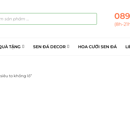
089
(8h-21
QUÀ TẶNG
SEN ĐÁ DECOR
HOA CƯỚI SEN ĐÁ
LI
siêu to khổng lồ”