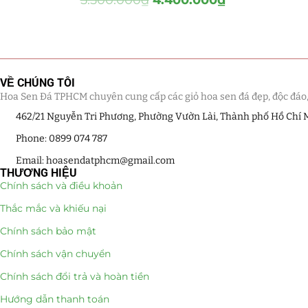
Hồ Điệp và Hoa Sen đá
(289)
Lan Hồ Điệp Truyền Thống
(132)
Lũa Hồ Điệp Sen Đá
(91)
VỀ CHÚNG TÔI
Hoa Sen Đá TPHCM chuyên cung cấp các giỏ hoa sen đá đẹp, độc đáo, kế
Tiểu Cảnh Lan Sen Đá
(63)
462/21 Nguyễn Tri Phương, Phường Vườn Lài, Thành phố Hồ Chí 
Hoa Ngày Lễ 8/3
(38)
Phone: 0899 074 787
Email: hoasendatphcm@gmail.com
Hoa Tặng 14/2
(16)
THƯƠNG HIỆU
Chính sách và điều khoản
Hoa Tặng 20/10
(33)
Thắc mắc và khiếu nại
Quà Tặng
(507)
Chính sách bảo mật
Chính sách vận chuyển
Quà Noel - Quà Giáng Sinh
(41)
Chính sách đổi trả và hoàn tiền
Quà Tặng Khách Hàng
Hướng dẫn thanh toán
(390)