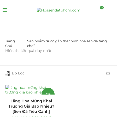
0
Trang
Sản phẩm được gắn thẻ “bình hoa sen đá tặng
DANH MỤC SẢN PHẨM
Chủ
cha”
Hiển thị kết quả duy nhất
Giá Sỉ Đại Lý
(145)
Cây Sen Đá Giá Sỉ
(137)
Bộ Lọc
Chậu Sen Đá Mini
(8)
Hồ Điệp và Hoa Sen đá
(289)
-11%
Lãng Hoa Mừng Khai
Lan Hồ Điệp Truyền Thống
(132)
Trương Giá Bao Nhiêu?
[Sen Đá Tiểu Cảnh]
Lũa Hồ Điệp Sen Đá
(91)