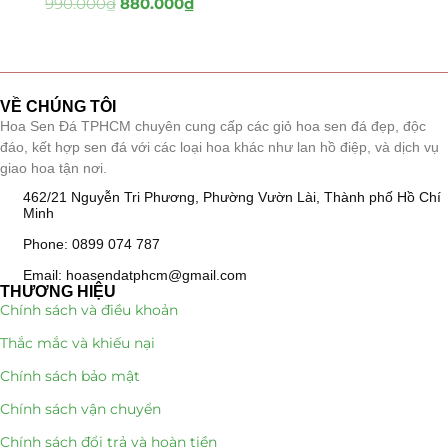
990.000
₫
880.000
₫
Tiểu Cảnh Lan Sen Đá
(63)
Hoa Ngày Lễ 8/3
(38)
VỀ CHÚNG TÔI
Hoa Sen Đá TPHCM chuyên cung cấp các giỏ hoa sen đá đẹp, độc
Hoa Tặng 14/2
(16)
đáo, kết hợp sen đá với các loại hoa khác như lan hồ điệp, và dịch vụ
giao hoa tận nơi.
Hoa Tặng 20/10
(33)
462/21 Nguyễn Tri Phương, Phường Vườn Lài, Thành phố Hồ Chí
Minh
Quà Tặng
(507)
Phone: 0899 074 787
Quà Noel - Quà Giáng Sinh
(41)
Email: hoasendatphcm@gmail.com
THƯƠNG HIỆU
Chính sách và điều khoản
Quà Tặng Khách Hàng
(390)
Thắc mắc và khiếu nại
Quà Tặng Sếp
(320)
Chính sách bảo mật
Quà Tết
(278)
Chính sách vận chuyển
Chính sách đổi trả và hoàn tiền
Quà Tặng 20 11
(77)