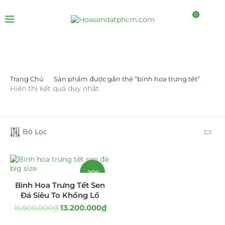
0
Trang Chủ
Sản phẩm được gắn thẻ “bình hoa trưng tết”
DANH MỤC SẢN PHẨM
Hiển thị kết quả duy nhất
Giá Sỉ Đại Lý
(145)
Bộ Lọc
Cây Sen Đá Giá Sỉ
(137)
Chậu Sen Đá Mini
(8)
-20%
Hồ Điệp và Hoa Sen đá
(289)
Bình Hoa Trưng Tết Sen
Đá Siêu To Khổng Lồ
Lan Hồ Điệp Truyền Thống
(132)
16.500.000
₫
13.200.000
₫
Lũa Hồ Điệp Sen Đá
(91)