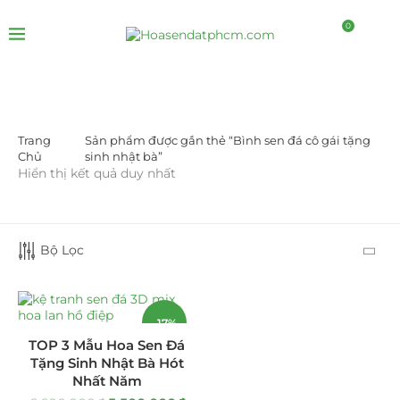
0
Trang
Sản phẩm được gắn thẻ “Bình sen đá cô gái tặng
DANH MỤC SẢN PHẨM
Chủ
sinh nhật bà”
Hiển thị kết quả duy nhất
Giá Sỉ Đại Lý
(145)
Cây Sen Đá Giá Sỉ
(137)
Bộ Lọc
Chậu Sen Đá Mini
(8)
Hồ Điệp và Hoa Sen đá
(289)
-17%
TOP 3 Mẫu Hoa Sen Đá
Lan Hồ Điệp Truyền Thống
(132)
Tặng Sinh Nhật Bà Hót
Nhất Năm
Lũa Hồ Điệp Sen Đá
(91)