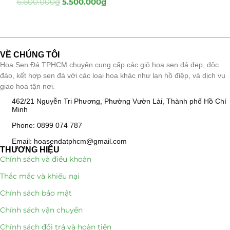
6.600.000
₫
5.500.000
₫
Tiểu Cảnh Lan Sen Đá
(63)
Hoa Ngày Lễ 8/3
(38)
VỀ CHÚNG TÔI
Hoa Sen Đá TPHCM chuyên cung cấp các giỏ hoa sen đá đẹp, độc
Hoa Tặng 14/2
(16)
đáo, kết hợp sen đá với các loại hoa khác như lan hồ điệp, và dịch vụ
giao hoa tận nơi.
Hoa Tặng 20/10
(33)
462/21 Nguyễn Tri Phương, Phường Vườn Lài, Thành phố Hồ Chí
Minh
Quà Tặng
(507)
Phone: 0899 074 787
Quà Noel - Quà Giáng Sinh
(41)
Email: hoasendatphcm@gmail.com
THƯƠNG HIỆU
Chính sách và điều khoản
Quà Tặng Khách Hàng
(390)
Thắc mắc và khiếu nại
Quà Tặng Sếp
(320)
Chính sách bảo mật
Quà Tết
(278)
Chính sách vận chuyển
Chính sách đổi trả và hoàn tiền
Quà Tặng 20 11
(77)