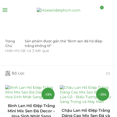
0
Trang
Sản phẩm được gắn thẻ “Bình sen đá hồ điệp
LỌC BỞI GIÁ
Chủ
trắng khổng lồ”
Hiển thị tất cả 3 kết quả
Bộ Lọc
LỌC
-13%
-13%
Bình Lan Hồ Điệp Trắng
DANH MỤC SẢN PHẨM
Chậu Lan Hồ Điệp Trắng
Mini Mix Sen Đá Decor –
Dáng Cao Mix Sen Đá và
Hoa Sinh Nhật Sang