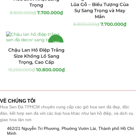
Lũa Gỗ – Biểu Tượng Của
Trọng
Giá Sỉ Đại Lý
(145)
Sự Sang Trọng và May
8.800.000
₫
7.700.000
₫
Mắn
Cây Sen Đá Giá Sỉ
(137)
8.800.000
₫
7.700.000
₫
Chậu Sen Đá Mini
(8)
-18%
Chậu Lan Hồ Điệp Trắng
Hồ Điệp và Hoa Sen đá
(289)
Size Khổng Lồ Sang
Trọng, Cao Cấp
Lan Hồ Điệp Truyền Thống
(132)
13.200.000
₫
10.800.000
₫
Lũa Hồ Điệp Sen Đá
(91)
Tiểu Cảnh Lan Sen Đá
(63)
VỀ CHÚNG TÔI
Hoa Ngày Lễ 8/3
(38)
Hoa Sen Đá TPHCM chuyên cung cấp các giỏ hoa sen đá đẹp, độc
đáo, kết hợp sen đá với các loại hoa khác như lan hồ điệp, và dịch vụ
Hoa Tặng 14/2
(16)
giao hoa tận nơi.
462/21 Nguyễn Tri Phương, Phường Vườn Lài, Thành phố Hồ Chí
Hoa Tặng 20/10
(33)
Minh