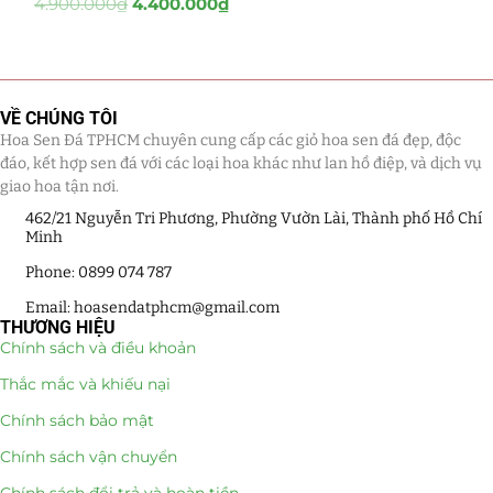
4.900.000
₫
4.400.000
₫
Tiểu Cảnh Lan Sen Đá
(63)
Hoa Ngày Lễ 8/3
(38)
VỀ CHÚNG TÔI
Hoa Sen Đá TPHCM chuyên cung cấp các giỏ hoa sen đá đẹp, độc
Hoa Tặng 14/2
(16)
đáo, kết hợp sen đá với các loại hoa khác như lan hồ điệp, và dịch vụ
giao hoa tận nơi.
Hoa Tặng 20/10
(33)
462/21 Nguyễn Tri Phương, Phường Vườn Lài, Thành phố Hồ Chí
Minh
Quà Tặng
(507)
Phone: 0899 074 787
Quà Noel - Quà Giáng Sinh
(41)
Email: hoasendatphcm@gmail.com
THƯƠNG HIỆU
Quà Tặng Khách Hàng
(390)
Chính sách và điều khoản
Thắc mắc và khiếu nại
Quà Tặng Sếp
(320)
Chính sách bảo mật
Quà Tết
(278)
Chính sách vận chuyển
Quà Tặng 20 11
(77)