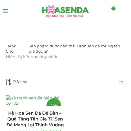
0
Trang
Sản phẩm được gắn thẻ “Bình sen đá mừng tân
DANH MỤC SẢN PHẨM
Chủ
gia độc lạ”
Hiển thị kết quả duy nhất
Giá Sỉ Đại Lý
(145)
Cây Sen Đá Giá Sỉ
(137)
Bộ Lọc
Chậu Sen Đá Mini
(8)
Hồ Điệp và Hoa Sen đá
(289)
-10%
Kệ Hoa Sen Đá Để Bàn –
Lan Hồ Điệp Truyền Thống
(132)
Quà Tặng Tân Gia Từ Sen
Đá Mang Lại Thịnh Vượng
Lũa Hồ Điệp Sen Đá
(91)