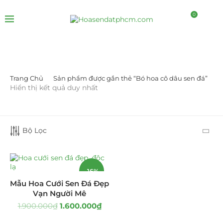
0
Trang Chủ
Sản phẩm được gắn thẻ “Bó hoa cô dâu sen đá”
DANH MỤC SẢN PHẨM
Hiển thị kết quả duy nhất
Giá Sỉ Đại Lý
(145)
Bộ Lọc
Cây Sen Đá Giá Sỉ
(137)
Chậu Sen Đá Mini
(8)
-16%
Hồ Điệp và Hoa Sen đá
(289)
Mẫu Hoa Cưới Sen Đá Đẹp
Vạn Người Mê
Lan Hồ Điệp Truyền Thống
(132)
1.900.000
₫
1.600.000
₫
Lũa Hồ Điệp Sen Đá
(91)