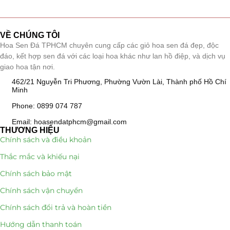
Tiểu Cảnh Lan Sen Đá
(63)
VỀ CHÚNG TÔI
Hoa Ngày Lễ 8/3
(38)
Hoa Sen Đá TPHCM chuyên cung cấp các giỏ hoa sen đá đẹp, độc
đáo, kết hợp sen đá với các loại hoa khác như lan hồ điệp, và dịch vụ
Hoa Tặng 14/2
(16)
giao hoa tận nơi.
462/21 Nguyễn Tri Phương, Phường Vườn Lài, Thành phố Hồ Chí
Hoa Tặng 20/10
(33)
Minh
Phone: 0899 074 787
Quà Tặng
(507)
Email: hoasendatphcm@gmail.com
THƯƠNG HIỆU
Quà Noel - Quà Giáng Sinh
(41)
Chính sách và điều khoản
Thắc mắc và khiếu nại
Quà Tặng Khách Hàng
(390)
Chính sách bảo mật
Quà Tặng Sếp
(320)
Chính sách vận chuyển
Quà Tết
(278)
Chính sách đổi trả và hoàn tiền
Hướng dẫn thanh toán
Quà Tặng 20 11
(77)