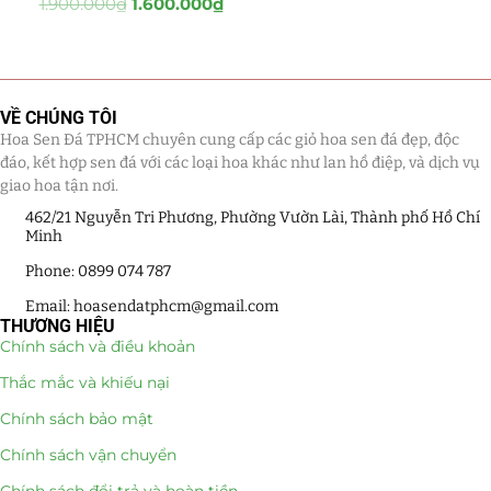
1.900.000
₫
1.600.000
₫
Tiểu Cảnh Lan Sen Đá
(63)
Hoa Ngày Lễ 8/3
(38)
VỀ CHÚNG TÔI
Hoa Sen Đá TPHCM chuyên cung cấp các giỏ hoa sen đá đẹp, độc
Hoa Tặng 14/2
(16)
đáo, kết hợp sen đá với các loại hoa khác như lan hồ điệp, và dịch vụ
giao hoa tận nơi.
Hoa Tặng 20/10
(33)
462/21 Nguyễn Tri Phương, Phường Vườn Lài, Thành phố Hồ Chí
Minh
Quà Tặng
(507)
Phone: 0899 074 787
Quà Noel - Quà Giáng Sinh
(41)
Email: hoasendatphcm@gmail.com
THƯƠNG HIỆU
Quà Tặng Khách Hàng
(390)
Chính sách và điều khoản
Thắc mắc và khiếu nại
Quà Tặng Sếp
(320)
Chính sách bảo mật
Quà Tết
(278)
Chính sách vận chuyển
Quà Tặng 20 11
(77)