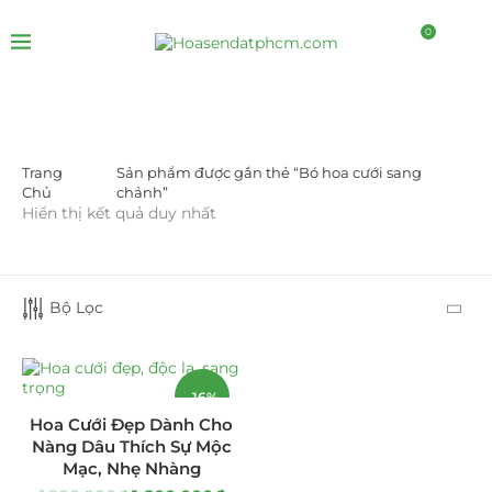
0
Trang
Sản phẩm được gắn thẻ “Bó hoa cưới sang
DANH MỤC SẢN PHẨM
Chủ
chảnh”
Hiển thị kết quả duy nhất
Giá Sỉ Đại Lý
(145)
Cây Sen Đá Giá Sỉ
(137)
Bộ Lọc
Chậu Sen Đá Mini
(8)
Hồ Điệp và Hoa Sen đá
(289)
-16%
Hoa Cưới Đẹp Dành Cho
Lan Hồ Điệp Truyền Thống
(132)
Nàng Dâu Thích Sự Mộc
Mạc, Nhẹ Nhàng
Lũa Hồ Điệp Sen Đá
(91)