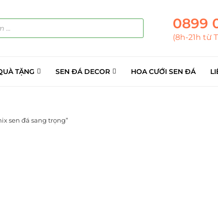
0899 
(8h-21h từ 
QUÀ TẶNG
SEN ĐÁ DECOR
HOA CƯỚI SEN ĐÁ
LI
ix sen đá sang trọng”