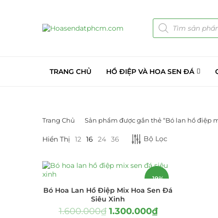
TRANG CHỦ
HỒ ĐIỆP VÀ HOA SEN ĐÁ
Trang Chủ
Sản phẩm được gắn thẻ “Bó lan hồ điệp m
DANH MỤC SẢN PHẨM
Bộ Lọc
Hiển Thị
12
16
24
36
Giá Sỉ Đại Lý
(145)
Cây Sen Đá Giá Sỉ
(137)
-19%
Bó Hoa Lan Hồ Điệp Mix Hoa Sen Đá
Chậu Sen Đá Mini
(8)
Siêu Xinh
1.600.000
₫
1.300.000
₫