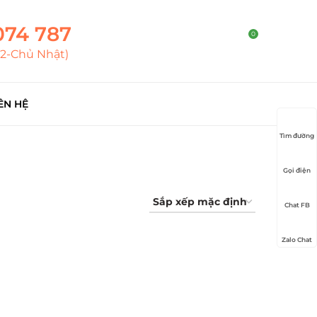
074 787
0
T2-Chủ Nhật)
ÊN HỆ
Tìm đường
Gọi điện
Chat FB
Zalo Chat