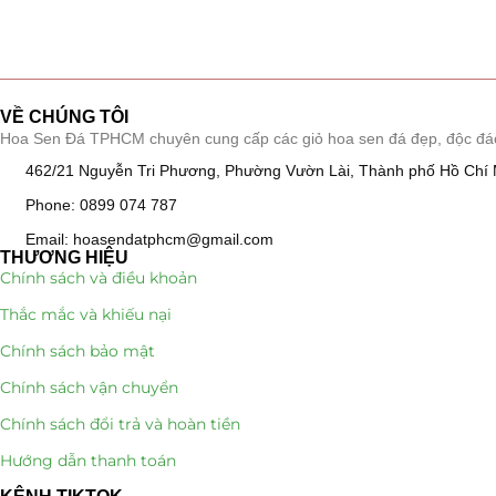
Hồ Điệp và Hoa Sen đá
(289)
Lan Hồ Điệp Truyền Thống
(132)
Lũa Hồ Điệp Sen Đá
(91)
VỀ CHÚNG TÔI
Hoa Sen Đá TPHCM chuyên cung cấp các giỏ hoa sen đá đẹp, độc đáo, k
Tiểu Cảnh Lan Sen Đá
(63)
462/21 Nguyễn Tri Phương, Phường Vườn Lài, Thành phố Hồ Chí 
Hoa Ngày Lễ 8/3
(38)
Phone: 0899 074 787
Email: hoasendatphcm@gmail.com
Hoa Tặng 14/2
(16)
THƯƠNG HIỆU
Chính sách và điều khoản
Hoa Tặng 20/10
(33)
Thắc mắc và khiếu nại
Chính sách bảo mật
Quà Tặng
(507)
Chính sách vận chuyển
Quà Noel - Quà Giáng Sinh
Chính sách đổi trả và hoàn tiền
(41)
Quà Tặng Khách Hàng
Hướng dẫn thanh toán
(390)