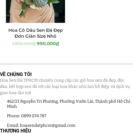
Tiểu Cảnh Lan Sen Đá
(63)
Hoa Ngày Lễ 8/3
(38)
Hoa Cô Dâu Sen Đá Đẹp
Đơn Giản Size Nhỏ
Hoa Tặng 14/2
(16)
1.300.000
₫
990.000
₫
Hoa Tặng 20/10
(33)
Quà Tặng
(507)
VỀ CHÚNG TÔI
Quà Noel - Quà Giáng Sinh
(41)
Hoa Sen Đá TPHCM chuyên cung cấp các giỏ hoa sen đá đẹp, độc
đáo, kết hợp sen đá với các loại hoa khác như lan hồ điệp, và dịch vụ
Quà Tặng Khách Hàng
(390)
giao hoa tận nơi.
462/21 Nguyễn Tri Phương, Phường Vườn Lài, Thành phố Hồ Chí
Quà Tặng Sếp
(320)
Minh
Phone: 0899 074 787
Quà Tết
(278)
Email: hoasendatphcm@gmail.com
THƯƠNG HIỆU
Quà Tặng 20 11
(77)