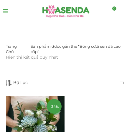
0
Trang
Sản phẩm được gắn thẻ “Bông cưới sen đá cao
DANH MỤC SẢN PHẨM
Chủ
cấp”
Hiển thị kết quả duy nhất
Giá Sỉ Đại Lý
(145)
Cây Sen Đá Giá Sỉ
(137)
Bộ Lọc
Chậu Sen Đá Mini
(8)
Hồ Điệp và Hoa Sen đá
(289)
-24%
Lan Hồ Điệp Truyền Thống
(132)
Lũa Hồ Điệp Sen Đá
(91)