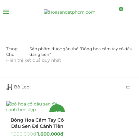
0
Trang
Sản phẩm được gắn thẻ “Bông hoa cầm tay cô dâu
DANH MỤC SẢN PHẨM
Chủ
dáng tiên”
Hiển thị kết quả duy nhất
Giá Sỉ Đại Lý
(145)
Cây Sen Đá Giá Sỉ
(137)
Bộ Lọc
Chậu Sen Đá Mini
(8)
Hồ Điệp và Hoa Sen đá
(289)
-16%
Bông Hoa Cầm Tay Cô
Lan Hồ Điệp Truyền Thống
(132)
Dâu Sen Đá Cánh Tiên
1.900.000
₫
1.600.000
₫
Lũa Hồ Điệp Sen Đá
(91)