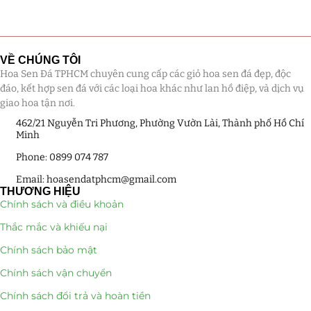
Tiểu Cảnh Lan Sen Đá
(63)
Hoa Ngày Lễ 8/3
(38)
VỀ CHÚNG TÔI
Hoa Sen Đá TPHCM chuyên cung cấp các giỏ hoa sen đá đẹp, độc
đáo, kết hợp sen đá với các loại hoa khác như lan hồ điệp, và dịch vụ
Hoa Tặng 14/2
(16)
giao hoa tận nơi.
Hoa Tặng 20/10
(33)
462/21 Nguyễn Tri Phương, Phường Vườn Lài, Thành phố Hồ Chí
Minh
Quà Tặng
(507)
Phone: 0899 074 787
Email: hoasendatphcm@gmail.com
Quà Noel - Quà Giáng Sinh
(41)
THƯƠNG HIỆU
Chính sách và điều khoản
Quà Tặng Khách Hàng
(390)
Thắc mắc và khiếu nại
Quà Tặng Sếp
(320)
Chính sách bảo mật
Chính sách vận chuyển
Quà Tết
(278)
Chính sách đổi trả và hoàn tiền
Quà Tặng 20 11
(77)