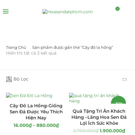
0
Trang Chủ
Sản phẩm được gắn thẻ “Cây đô la hồng”
LỌC BỞI GIÁ
Hiển thị tất cả 3 kết quả
Bộ Lọc
-30%
LỌC
Cây Đô La Hồng-Giống
Quà Tặng Tri Ân Khách
Sen Đá Được Yêu Thích
Hàng –Lãng Hoa Sen Đá
Hiện Nay
Lợi Ích Sức Khỏe
16.000
₫
–
880.000
₫
DANH MỤC SẢN PHẨM
2.700.000
₫
1.900.000
₫