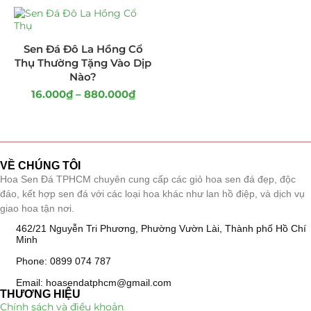
Giá Sỉ Đại Lý
(145)
Sen Đá Đô La Hồng Cổ
Cây Sen Đá Giá Sỉ
(137)
Thụ Thường Tặng Vào Dịp
Nào?
Chậu Sen Đá Mini
(8)
16.000
₫
–
880.000
₫
Hồ Điệp và Hoa Sen đá
(289)
Lan Hồ Điệp Truyền Thống
(132)
VỀ CHÚNG TÔI
Lũa Hồ Điệp Sen Đá
(91)
Hoa Sen Đá TPHCM chuyên cung cấp các giỏ hoa sen đá đẹp, độc
đáo, kết hợp sen đá với các loại hoa khác như lan hồ điệp, và dịch vụ
Tiểu Cảnh Lan Sen Đá
(63)
giao hoa tận nơi.
462/21 Nguyễn Tri Phương, Phường Vườn Lài, Thành phố Hồ Chí
Hoa Ngày Lễ 8/3
(38)
Minh
Phone: 0899 074 787
Hoa Tặng 14/2
(16)
Email: hoasendatphcm@gmail.com
THƯƠNG HIỆU
Hoa Tặng 20/10
(33)
Chính sách và điều khoản