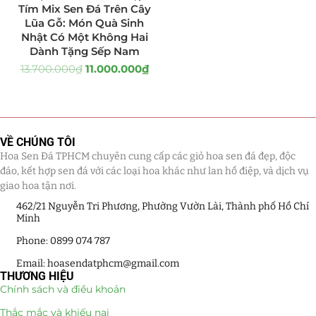
Tím Mix Sen Đá Trên Cây
Lũa Gỗ: Món Quà Sinh
Tiểu Cảnh Lan Sen Đá
(63)
Nhật Có Một Không Hai
Dành Tặng Sếp Nam
Hoa Ngày Lễ 8/3
(38)
13.700.000
₫
11.000.000
₫
Hoa Tặng 14/2
(16)
Hoa Tặng 20/10
(33)
VỀ CHÚNG TÔI
Quà Tặng
(507)
Hoa Sen Đá TPHCM chuyên cung cấp các giỏ hoa sen đá đẹp, độc
đáo, kết hợp sen đá với các loại hoa khác như lan hồ điệp, và dịch vụ
giao hoa tận nơi.
Quà Noel - Quà Giáng Sinh
(41)
462/21 Nguyễn Tri Phương, Phường Vườn Lài, Thành phố Hồ Chí
Quà Tặng Khách Hàng
Minh
(390)
Phone: 0899 074 787
Quà Tặng Sếp
(320)
Email: hoasendatphcm@gmail.com
THƯƠNG HIỆU
Quà Tết
(278)
Chính sách và điều khoản
Thắc mắc và khiếu nại
Quà Tặng 20 11
(77)