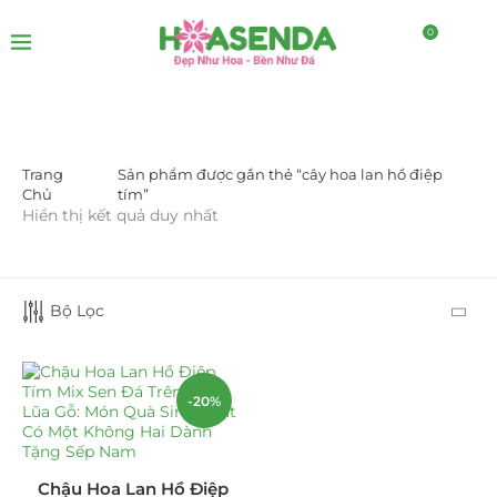
0
Trang
Sản phẩm được gắn thẻ “cây hoa lan hồ điệp
DANH MỤC SẢN PHẨM
Chủ
tím”
Hiển thị kết quả duy nhất
Giá Sỉ Đại Lý
(145)
Cây Sen Đá Giá Sỉ
(137)
Bộ Lọc
Chậu Sen Đá Mini
(8)
Hồ Điệp và Hoa Sen đá
(289)
-20%
Lan Hồ Điệp Truyền Thống
(132)
Chậu Hoa Lan Hồ Điệp
Lũa Hồ Điệp Sen Đá
(91)