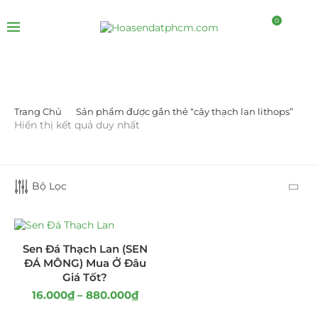
0
Trang Chủ
Sản phẩm được gắn thẻ “cây thạch lan lithops”
LỌC BỞI GIÁ
Hiển thị kết quả duy nhất
Bộ Lọc
LỌC
Sen Đá Thạch Lan (SEN
ĐÁ MÔNG) Mua Ở Đâu
Giá Tốt?
16.000
₫
–
880.000
₫
DANH MỤC SẢN PHẨM