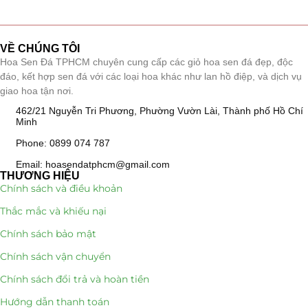
Giá Sỉ Đại Lý
(145)
VỀ CHÚNG TÔI
Cây Sen Đá Giá Sỉ
(137)
Hoa Sen Đá TPHCM chuyên cung cấp các giỏ hoa sen đá đẹp, độc
đáo, kết hợp sen đá với các loại hoa khác như lan hồ điệp, và dịch vụ
Chậu Sen Đá Mini
(8)
giao hoa tận nơi.
462/21 Nguyễn Tri Phương, Phường Vườn Lài, Thành phố Hồ Chí
Hồ Điệp và Hoa Sen đá
(289)
Minh
Phone: 0899 074 787
Lan Hồ Điệp Truyền Thống
(132)
Email: hoasendatphcm@gmail.com
Lũa Hồ Điệp Sen Đá
(91)
THƯƠNG HIỆU
Chính sách và điều khoản
Tiểu Cảnh Lan Sen Đá
(63)
Thắc mắc và khiếu nại
Chính sách bảo mật
Hoa Ngày Lễ 8/3
(38)
Chính sách vận chuyển
Hoa Tặng 14/2
(16)
Chính sách đổi trả và hoàn tiền
Hoa Tặng 20/10
(33)
Hướng dẫn thanh toán