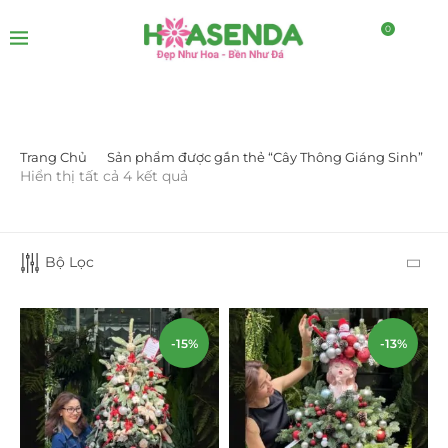
0
Trang Chủ
Sản phẩm được gắn thẻ “Cây Thông Giáng Sinh”
LỌC BỞI GIÁ
Hiển thị tất cả 4 kết quả
Bộ Lọc
-15%
-13%
LỌC
DANH MỤC SẢN PHẨM