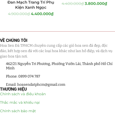
Đan Mạch Trang Trí Phụ
4.400.000
₫
3.800.000
₫
Kiện Xanh Ngọc
Quà Tặng
(507)
4.900.000
₫
4.400.000
₫
Quà Noel - Quà Giáng Sinh
(41)
Quà Tặng Khách Hàng
(390)
VỀ CHÚNG TÔI
Quà Tặng Sếp
(320)
Hoa Sen Đá TPHCM chuyên cung cấp các giỏ hoa sen đá đẹp, độc
đáo, kết hợp sen đá với các loại hoa khác như lan hồ điệp, và dịch vụ
Quà Tết
(278)
giao hoa tận nơi.
462/21 Nguyễn Tri Phương, Phường Vườn Lài, Thành phố Hồ Chí
Quà Tặng 20 11
(77)
Minh
Phone: 0899 074 787
Sen Đá DECOR
(397)
Email: hoasendatphcm@gmail.com
THƯƠNG HIỆU
Bình Hoa Sen Đá
(106)
Chính sách và điều khoản
Bó Hoa Sen Đá
(32)
Thắc mắc và khiếu nại
Chính sách bảo mật
Hoa Cưới Sen Đá
(29)