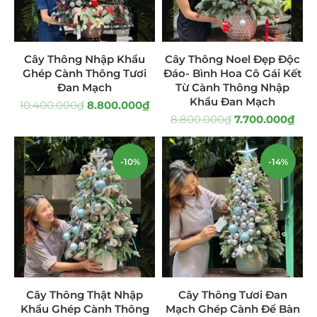
Giá Sỉ Đại Lý
(145)
Cây Sen Đá Giá Sỉ
(137)
Cây Thông Nhập Khẩu
Cây Thông Noel Đẹp Độc
Ghép Cành Thông Tươi
Đáo- Bình Hoa Cô Gái Kết
Chậu Sen Đá Mini
(8)
Đan Mạch
Từ Cành Thông Nhập
Khẩu Đan Mạch
10.400.000
₫
8.800.000
₫
Hồ Điệp và Hoa Sen đá
(289)
8.800.000
₫
7.700.000
₫
Lan Hồ Điệp Truyền Thống
(132)
-10%
-14%
Lũa Hồ Điệp Sen Đá
(91)
Tiểu Cảnh Lan Sen Đá
(63)
Hoa Ngày Lễ 8/3
(38)
Hoa Tặng 14/2
(16)
Cây Thông Thật Nhập
Cây Thông Tươi Đan
Hoa Tặng 20/10
(33)
Khẩu Ghép Cành Thông
Mạch Ghép Cành Để Bàn