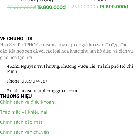
23.100.000
₫
19.800.000
₫
22.000.000
₫
19.800.000
₫
Tiểu Cảnh Lan Sen Đá
(63)
Hoa Ngày Lễ 8/3
(38)
VỀ CHÚNG TÔI
Hoa Tặng 14/2
(16)
Hoa Sen Đá TPHCM chuyên cung cấp các giỏ hoa sen đá đẹp, độc
đáo, kết hợp sen đá với các loại hoa khác như lan hồ điệp, và dịch vụ
Hoa Tặng 20/10
(33)
giao hoa tận nơi.
462/21 Nguyễn Tri Phương, Phường Vườn Lài, Thành phố Hồ Chí
Quà Tặng
(507)
Minh
Quà Noel - Quà Giáng Sinh
(41)
Phone: 0899 074 787
Email: hoasendatphcm@gmail.com
Quà Tặng Khách Hàng
(390)
THƯƠNG HIỆU
Chính sách và điều khoản
Quà Tặng Sếp
(320)
Thắc mắc và khiếu nại
Quà Tết
(278)
Chính sách bảo mật
Chính sách vận chuyển
Quà Tặng 20 11
(77)