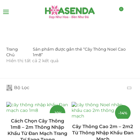
0
Trang
Sản phẩm được gắn thẻ “Cây Thông Noel Cao
DANH MỤC SẢN PHẨM
Chủ
1m8”
Hiển thị tất cả 2 kết quả
Giá Sỉ Đại Lý
(145)
Cây Sen Đá Giá Sỉ
(137)
Bộ Lọc
Chậu Sen Đá Mini
(8)
Hồ Điệp và Hoa Sen đá
(289)
-10%
-14%
Cách Chọn Cây Thông
Lan Hồ Điệp Truyền Thống
(132)
Cây Thông Cao 2m – 2m2
1m8 – 2m Thông Nhập
Từ Thông Nhập Khẩu Đan
Khẩu Từ Đan Mạch Trang
Lũa Hồ Điệp Sen Đá
(91)
Mạch
Trí Sang Trọng