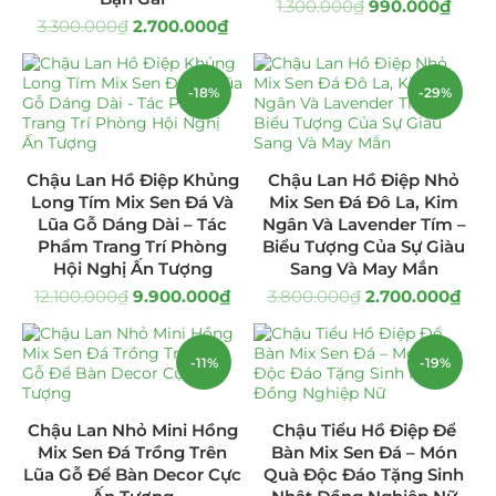
1.300.000
₫
990.000
₫
3.300.000
₫
2.700.000
₫
Quà Tặng
(507)
Quà Noel - Quà Giáng Sinh
(41)
-18%
-29%
Quà Tặng Khách Hàng
(390)
Chậu Lan Hồ Điệp Khủng
Chậu Lan Hồ Điệp Nhỏ
Quà Tặng Sếp
(320)
Long Tím Mix Sen Đá Và
Mix Sen Đá Đô La, Kim
Lũa Gỗ Dáng Dài – Tác
Ngân Và Lavender Tím –
Quà Tết
(278)
Phẩm Trang Trí Phòng
Biểu Tượng Của Sự Giàu
Hội Nghị Ấn Tượng
Sang Và May Mắn
Quà Tặng 20 11
(77)
12.100.000
₫
9.900.000
₫
3.800.000
₫
2.700.000
₫
Sen Đá DECOR
(397)
-11%
-19%
Bình Hoa Sen Đá
(106)
Chậu Lan Nhỏ Mini Hồng
Chậu Tiểu Hồ Điệp Để
Bó Hoa Sen Đá
(32)
Mix Sen Đá Trồng Trên
Bàn Mix Sen Đá – Món
Lũa Gỗ Để Bàn Decor Cực
Quà Độc Đáo Tặng Sinh
Hoa Cưới Sen Đá
(29)