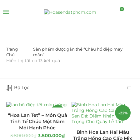
0
Trang
Sản phẩm được gắn thẻ “Châu hồ điệp may
LỌC BỞI GIÁ
Chủ
mắn”
Hiển thị tất cả 13 kết quả
Bộ Lọc
LỌC
-8%
-22%
“Hoa Lan Tet” – Món Quà
Tinh Tế Chúc Một Năm
Mới Hạnh Phúc
DANH MỤC SẢN PHẨM
Bình Hoa Lan Hai Màu
3.800.000
₫
3.500.000
₫
Trắng Hồng Cao Cấp Mix