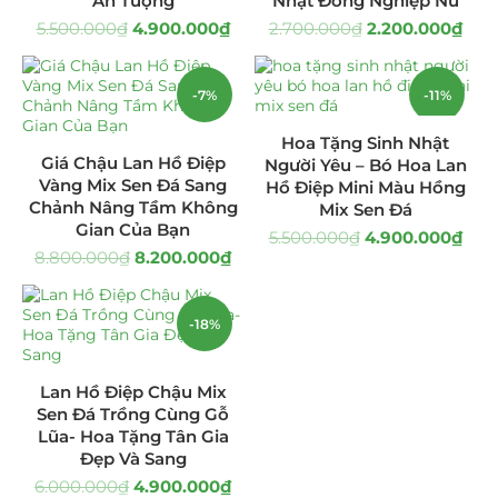
Ấn Tượng
Nhật Đồng Nghiệp Nữ
5.500.000
₫
4.900.000
₫
2.700.000
₫
2.200.000
₫
Hoa Khai Trương Sen Đá
(299)
Hoa Sinh Nhật Sen Đá
(340)
-7%
-11%
Lẵng Hoa Sen Đá
(160)
Hoa Tặng Sinh Nhật
Giá Chậu Lan Hồ Điệp
Người Yêu – Bó Hoa Lan
Vàng Mix Sen Đá Sang
Hồ Điệp Mini Màu Hồng
Tiểu Cảnh Sen Đá
(35)
Chảnh Nâng Tầm Không
Mix Sen Đá
Gian Của Bạn
5.500.000
₫
4.900.000
₫
Tranh Sen Đá 3D
(31)
8.800.000
₫
8.200.000
₫
Uncategorized
(8)
-18%
Lan Hồ Điệp Chậu Mix
Sen Đá Trồng Cùng Gỗ
Lũa- Hoa Tặng Tân Gia
Đẹp Và Sang
6.000.000
₫
4.900.000
₫