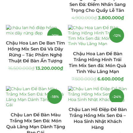
Sen Đá: Điểm Nhấn Sang
Giá Sỉ Đại Lý
(145)
Trọng Cho Quầy Lễ Tân
4.900.000
₫
3.800.000
₫
Cây Sen Đá Giá Sỉ
(137)
Chậu Sen Đá Mini
(8)
-20%
-12%
Chậu Hoa Lan De Ban Tím
Hồng Mix Sen Đá Và Dây
Hồ Điệp và Hoa Sen đá
(289)
Chậu Hoa Lan Để Bàn
Rừng – Tác Phẩm Nghệ
Trắng Hồng Hình Trái
Thuật Để Bàn Ấn Tượng
Lan Hồ Điệp Truyền Thống
(132)
Tim Mix Sen đá: Món Quà
16.500.000
₫
13.200.000
₫
Tình Yêu Lãng Mạn
Lũa Hồ Điệp Sen Đá
(91)
7.500.000
₫
6.600.000
₫
Tiểu Cảnh Lan Sen Đá
(63)
-18%
-24%
Hoa Ngày Lễ 8/3
(38)
Chậu Lan Hồ Điệp Để Bàn
Chậu Lan Để Bàn Màu
Trắng Hồng Mix Sen Đá –
Hoa Tặng 14/2
(16)
Trắng Mix Sen Đá: Món
Hoa Sinh Nhật Khách
Quà Lãng Mạn Dành Tặng
Hàng
Hoa Tặng 20/10
(33)
Bạn Gái