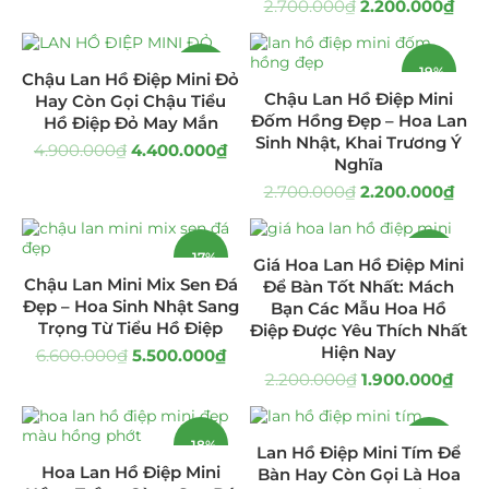
2.700.000
₫
2.200.000
₫
Giá Sỉ Đại Lý
(145)
-10%
-19%
Chậu Lan Hồ Điệp Mini Đỏ
Cây Sen Đá Giá Sỉ
(137)
Chậu Lan Hồ Điệp Mini
Hay Còn Gọi Chậu Tiểu
Đốm Hồng Đẹp – Hoa Lan
Hồ Điệp Đỏ May Mắn
Chậu Sen Đá Mini
(8)
Sinh Nhật, Khai Trương Ý
4.900.000
₫
4.400.000
₫
Nghĩa
Hồ Điệp và Hoa Sen đá
(289)
2.700.000
₫
2.200.000
₫
Lan Hồ Điệp Truyền Thống
(132)
-17%
-14%
Giá Hoa Lan Hồ Điệp Mini
Lũa Hồ Điệp Sen Đá
(91)
Chậu Lan Mini Mix Sen Đá
Để Bàn Tốt Nhất: Mách
Đẹp – Hoa Sinh Nhật Sang
Bạn Các Mẫu Hoa Hồ
HOT
Tiểu Cảnh Lan Sen Đá
Trọng Từ Tiểu Hồ Điệp
(63)
Điệp Được Yêu Thích Nhất
Hiện Nay
6.600.000
₫
5.500.000
₫
Hoa Ngày Lễ 8/3
(38)
2.200.000
₫
1.900.000
₫
Hoa Tặng 14/2
(16)
-18%
-18%
Lan Hồ Điệp Mini Tím Để
Hoa Lan Hồ Điệp Mini
Bàn Hay Còn Gọi Là Hoa
Hoa Tặng 20/10
(33)