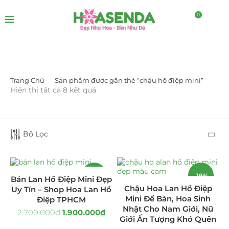
0
Trang Chủ
Sản phẩm được gắn thẻ “chậu hồ điệp mini”
LỌC BỞI GIÁ
Hiển thị tất cả 8 kết quả
Bộ Lọc
-30%
-19%
LỌC
Bán Lan Hồ Điệp Mini Đẹp
Chậu Hoa Lan Hồ Điệp
Uy Tín – Shop Hoa Lan Hồ
Mini Để Bàn, Hoa Sinh
Điệp TPHCM
Nhật Cho Nam Giới, Nữ
2.700.000
₫
1.900.000
₫
DANH MỤC SẢN PHẨM
Giới Ấn Tượng Khó Quên