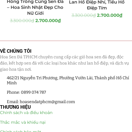
Hồng Trồng Cùng Sen Đá
Lan Hồ Điệp Nhí, Tiểu Hồ
– Hoa Sinh Nhật Đẹp Cho
Điệp Tím
Quà Tặng
(507)
Nữ Giới
3.300.000
₫
2.700.000
₫
3.300.000
₫
2.700.000
₫
Quà Noel - Quà Giáng Sinh
(41)
Quà Tặng Khách Hàng
(390)
Quà Tặng Sếp
(320)
VỀ CHÚNG TÔI
Hoa Sen Đá TPHCM chuyên cung cấp các giỏ hoa sen đá đẹp, độc
Quà Tết
(278)
đáo, kết hợp sen đá với các loại hoa khác như lan hồ điệp, và dịch vụ
giao hoa tận nơi.
Quà Tặng 20 11
(77)
462/21 Nguyễn Tri Phương, Phường Vườn Lài, Thành phố Hồ Chí
Minh
Sen Đá DECOR
(397)
Phone: 0899 074 787
Email: hoasendatphcm@gmail.com
Bình Hoa Sen Đá
(106)
THƯƠNG HIỆU
Chính sách và điều khoản
Bó Hoa Sen Đá
(32)
Thắc mắc và khiếu nại
Hoa Cưới Sen Đá
(29)