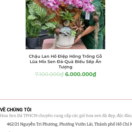
Hồ Điệp và Hoa Sen đá
(289)
Lan Hồ Điệp Truyền Thống
(132)
Lũa Hồ Điệp Sen Đá
(91)
Tiểu Cảnh Lan Sen Đá
(63)
Chậu Lan Hồ Điệp Hồng Trồng Gỗ
Hoa Ngày Lễ 8/3
(38)
Lũa Mix Sen Đá-Quà Biếu Sếp Ấn
Tượng
Hoa Tặng 14/2
(16)
7.100.000
₫
6.000.000
₫
Hoa Tặng 20/10
(33)
Quà Tặng
(507)
VỀ CHÚNG TÔI
Quà Noel - Quà Giáng Sinh
Hoa Sen Đá TPHCM chuyên cung cấp các giỏ hoa sen đá đẹp, độc đáo, kế
(41)
462/21 Nguyễn Tri Phương, Phường Vườn Lài, Thành phố Hồ Chí 
Quà Tặng Khách Hàng
(390)