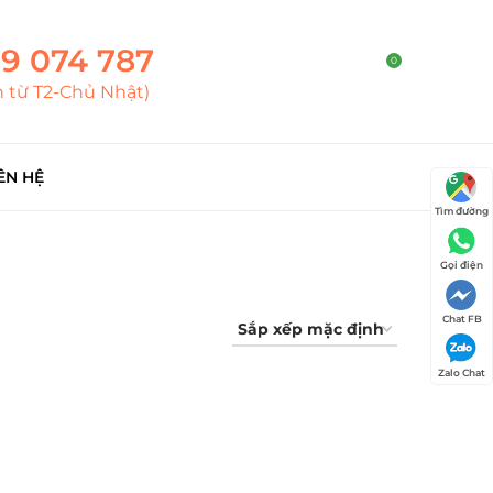
9 074 787
0
h từ T2-Chủ Nhật)
ÊN HỆ
Tìm đường
Gọi điện
Chat FB
Zalo Chat