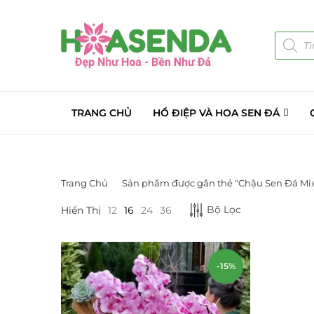
TRANG CHỦ
HỒ ĐIỆP VÀ HOA SEN ĐÁ
Trang Chủ
Sản phẩm được gắn thẻ “Chậu Sen Đá Mix
DANH MỤC SẢN PHẨM
Bộ Lọc
Hiển Thị
12
16
24
36
Giá Sỉ Đại Lý
(145)
Cây Sen Đá Giá Sỉ
(137)
-15%
Chậu Sen Đá Mini
(8)