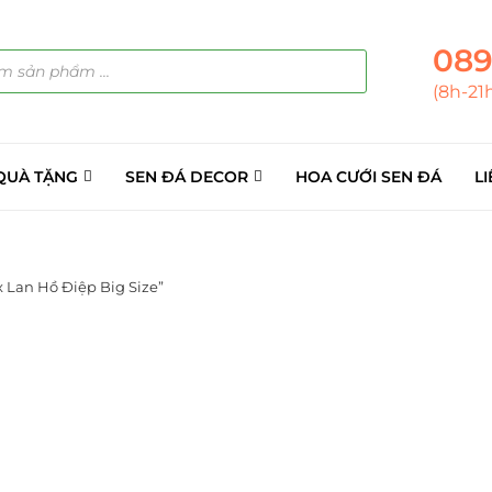
089
(8h-21
QUÀ TẶNG
SEN ĐÁ DECOR
HOA CƯỚI SEN ĐÁ
LI
 Lan Hồ Điệp Big Size”