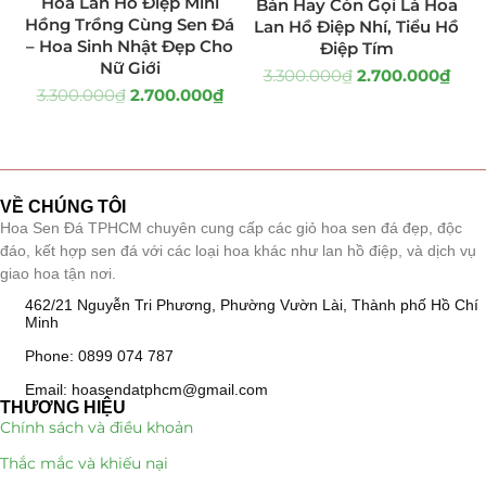
Hoa Lan Hồ Điệp Mini
Bàn Hay Còn Gọi Là Hoa
Hồng Trồng Cùng Sen Đá
Lan Hồ Điệp Nhí, Tiểu Hồ
Quà Tặng
(507)
– Hoa Sinh Nhật Đẹp Cho
Điệp Tím
Nữ Giới
3.300.000
₫
2.700.000
₫
Quà Noel - Quà Giáng Sinh
(41)
3.300.000
₫
2.700.000
₫
Quà Tặng Khách Hàng
(390)
Quà Tặng Sếp
(320)
VỀ CHÚNG TÔI
Hoa Sen Đá TPHCM chuyên cung cấp các giỏ hoa sen đá đẹp, độc
Quà Tết
(278)
đáo, kết hợp sen đá với các loại hoa khác như lan hồ điệp, và dịch vụ
giao hoa tận nơi.
Quà Tặng 20 11
(77)
462/21 Nguyễn Tri Phương, Phường Vườn Lài, Thành phố Hồ Chí
Minh
Sen Đá DECOR
(397)
Phone: 0899 074 787
Bình Hoa Sen Đá
(106)
Email: hoasendatphcm@gmail.com
THƯƠNG HIỆU
Bó Hoa Sen Đá
(32)
Chính sách và điều khoản
Thắc mắc và khiếu nại
Hoa Cưới Sen Đá
(29)