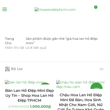
0
Trang
Sản phẩm được gắn thẻ “giá hoa lan hồ điệp
LỌC BỞI GIÁ
Chủ
mini”
Hiển thị tất cả 8 kết quả
Bộ Lọc
LỌC
-30%
-19%
Bán Lan Hồ Điệp Mini Đẹp
Chậu Hoa Lan Hồ Điệp
Uy Tín – Shop Hoa Lan Hồ
Mini Để Bàn, Hoa Sinh
Điệp TPHCM
DANH MỤC SẢN PHẨM
Nhật Cho Nam Giới, Nữ
2.700.000
₫
1.900.000
₫
Giới Ấn Tượng Khó Quên