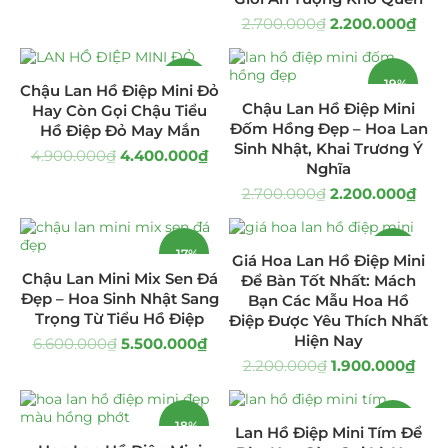
2.700.000
₫
2.200.000
₫
Giá Sỉ Đại Lý
(145)
Cây Sen Đá Giá Sỉ
(137)
-10%
-19%
Chậu Lan Hồ Điệp Mini Đỏ
Chậu Lan Hồ Điệp Mini
Hay Còn Gọi Chậu Tiểu
Chậu Sen Đá Mini
(8)
Đốm Hồng Đẹp – Hoa Lan
Hồ Điệp Đỏ May Mắn
Sinh Nhật, Khai Trương Ý
4.900.000
₫
4.400.000
₫
Hồ Điệp và Hoa Sen đá
(289)
Nghĩa
2.700.000
₫
2.200.000
₫
Lan Hồ Điệp Truyền Thống
(132)
-17%
-14%
Lũa Hồ Điệp Sen Đá
(91)
Giá Hoa Lan Hồ Điệp Mini
Chậu Lan Mini Mix Sen Đá
Để Bàn Tốt Nhất: Mách
Đẹp – Hoa Sinh Nhật Sang
Tiểu Cảnh Lan Sen Đá
Bạn Các Mẫu Hoa Hồ
(63)
HOT
Trọng Từ Tiểu Hồ Điệp
Điệp Được Yêu Thích Nhất
Hiện Nay
6.600.000
₫
5.500.000
₫
Hoa Ngày Lễ 8/3
(38)
2.200.000
₫
1.900.000
₫
Hoa Tặng 14/2
(16)
-18%
-18%
Lan Hồ Điệp Mini Tím Để
Hoa Tặng 20/10
(33)