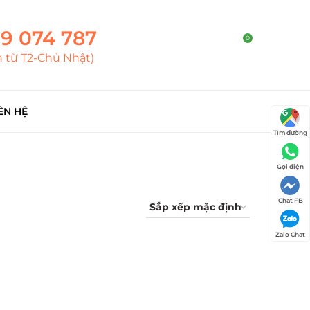
9 074 787
0
h từ T2-Chủ Nhật)
ÊN HỆ
Tìm đường
Gọi điện
Chat FB
Zalo Chat