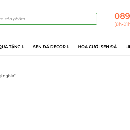
089
(8h-21
QUÀ TẶNG
SEN ĐÁ DECOR
HOA CƯỚI SEN ĐÁ
LI
ý nghĩa”