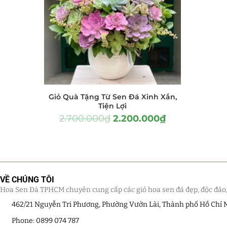
Hồ Điệp và Hoa Sen đá
(289)
Lan Hồ Điệp Truyền Thống
(132)
Lũa Hồ Điệp Sen Đá
(91)
Tiểu Cảnh Lan Sen Đá
(63)
Giỏ Quà Tặng Từ Sen Đá Xinh Xắn,
Hoa Ngày Lễ 8/3
(38)
Tiện Lợi
2.700.000
₫
2.200.000
₫
Hoa Tặng 14/2
(16)
Hoa Tặng 20/10
(33)
Quà Tặng
(507)
VỀ CHÚNG TÔI
Hoa Sen Đá TPHCM chuyên cung cấp các giỏ hoa sen đá đẹp, độc đáo, kế
Quà Noel - Quà Giáng Sinh
(41)
462/21 Nguyễn Tri Phương, Phường Vườn Lài, Thành phố Hồ Chí 
Quà Tặng Khách Hàng
Phone: 0899 074 787
(390)