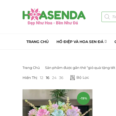
TRANG CHỦ
HỒ ĐIỆP VÀ HOA SEN ĐÁ
Trang Chủ
Sản phẩm được gắn thẻ “giỏ quà tặng tết 
DANH MỤC SẢN PHẨM
Bộ Lọc
Hiển Thị
12
16
24
36
Giá Sỉ Đại Lý
(145)
Cây Sen Đá Giá Sỉ
(137)
-19%
Chậu Sen Đá Mini
(8)