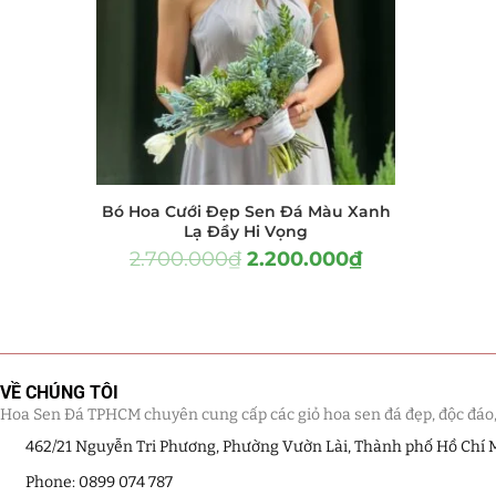
Hồ Điệp và Hoa Sen đá
(289)
Lan Hồ Điệp Truyền Thống
(132)
Lũa Hồ Điệp Sen Đá
(91)
Tiểu Cảnh Lan Sen Đá
(63)
Bó Hoa Cưới Đẹp Sen Đá Màu Xanh
Hoa Ngày Lễ 8/3
(38)
Lạ Đầy Hi Vọng
2.700.000
₫
2.200.000
₫
Hoa Tặng 14/2
(16)
Hoa Tặng 20/10
(33)
Quà Tặng
(507)
VỀ CHÚNG TÔI
Hoa Sen Đá TPHCM chuyên cung cấp các giỏ hoa sen đá đẹp, độc đáo, kế
Quà Noel - Quà Giáng Sinh
(41)
462/21 Nguyễn Tri Phương, Phường Vườn Lài, Thành phố Hồ Chí 
Quà Tặng Khách Hàng
Phone: 0899 074 787
(390)