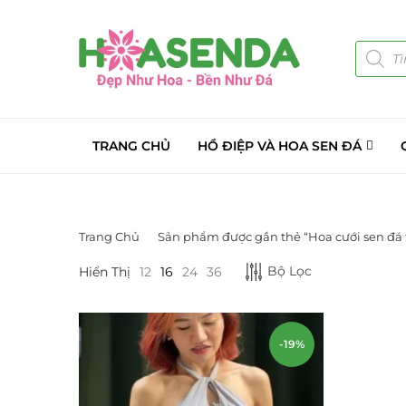
TRANG CHỦ
HỒ ĐIỆP VÀ HOA SEN ĐÁ
Trang Chủ
Sản phẩm được gắn thẻ “Hoa cưới sen đá 
DANH MỤC SẢN PHẨM
Bộ Lọc
Hiển Thị
12
16
24
36
Giá Sỉ Đại Lý
(145)
Cây Sen Đá Giá Sỉ
(137)
-19%
Chậu Sen Đá Mini
(8)