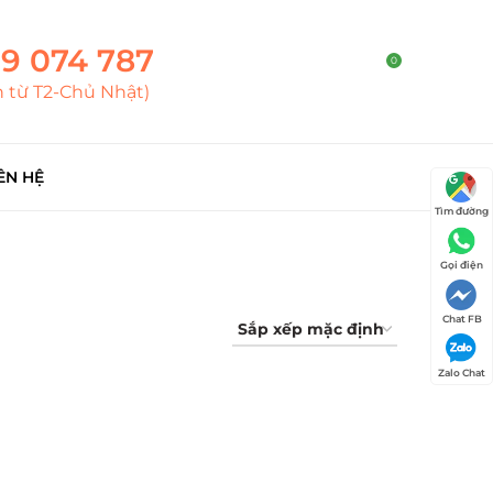
9 074 787
0
h từ T2-Chủ Nhật)
ÊN HỆ
Tìm đường
Gọi điện
Chat FB
Zalo Chat