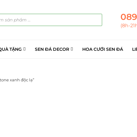
089
(8h-21
QUÀ TẶNG
SEN ĐÁ DECOR
HOA CƯỚI SEN ĐÁ
LI
tone xanh độc lạ”