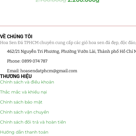
Hồ Điệp và Hoa Sen đá
(289)
Lan Hồ Điệp Truyền Thống
(132)
Lũa Hồ Điệp Sen Đá
(91)
VỀ CHÚNG TÔI
Hoa Sen Đá TPHCM chuyên cung cấp các giỏ hoa sen đá đẹp, độc đáo, kế
Tiểu Cảnh Lan Sen Đá
(63)
462/21 Nguyễn Tri Phương, Phường Vườn Lài, Thành phố Hồ Chí 
Hoa Ngày Lễ 8/3
(38)
Phone: 0899 074 787
Email: hoasendatphcm@gmail.com
Hoa Tặng 14/2
(16)
THƯƠNG HIỆU
Chính sách và điều khoản
Hoa Tặng 20/10
(33)
Thắc mắc và khiếu nại
Quà Tặng
(507)
Chính sách bảo mật
Chính sách vận chuyển
Quà Noel - Quà Giáng Sinh
(41)
Chính sách đổi trả và hoàn tiền
Quà Tặng Khách Hàng
Hướng dẫn thanh toán
(390)