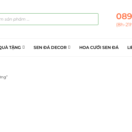
089
(8h-21
QUÀ TẶNG
SEN ĐÁ DECOR
HOA CƯỚI SEN ĐÁ
LI
ơng”