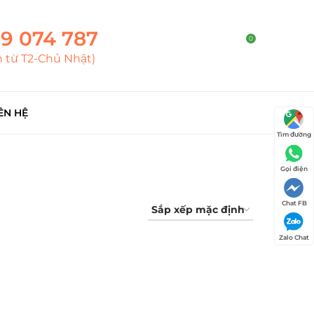
9 074 787
0
h từ T2-Chủ Nhật)
ÊN HỆ
Tìm đường
Gọi điện
Chat FB
Zalo Chat