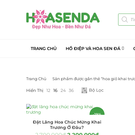
TRANG CHỦ
HỒ ĐIỆP VÀ HOA SEN ĐÁ
Trang Chủ
Sản phẩm được gắn thẻ “hoa giỏ khai trư
DANH MỤC SẢN PHẨM
Bộ Lọc
Hiển Thị
12
16
24
36
Giá Sỉ Đại Lý
(145)
Cây Sen Đá Giá Sỉ
(137)
-19%
Đặt Lãng Hoa Chúc Mừng Khai
Chậu Sen Đá Mini
(8)
Trương Ở Đâu?
2.700.000
₫
2.200.000
₫