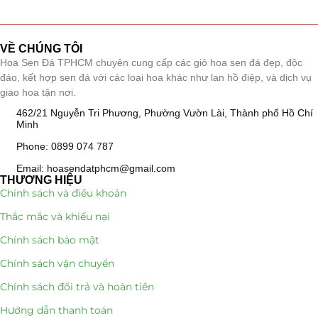
Tiểu Cảnh Lan Sen Đá
(63)
VỀ CHÚNG TÔI
Hoa Ngày Lễ 8/3
(38)
Hoa Sen Đá TPHCM chuyên cung cấp các giỏ hoa sen đá đẹp, độc
đáo, kết hợp sen đá với các loại hoa khác như lan hồ điệp, và dịch vụ
Hoa Tặng 14/2
(16)
giao hoa tận nơi.
462/21 Nguyễn Tri Phương, Phường Vườn Lài, Thành phố Hồ Chí
Hoa Tặng 20/10
(33)
Minh
Phone: 0899 074 787
Quà Tặng
(507)
Email: hoasendatphcm@gmail.com
THƯƠNG HIỆU
Quà Noel - Quà Giáng Sinh
(41)
Chính sách và điều khoản
Thắc mắc và khiếu nại
Quà Tặng Khách Hàng
(390)
Chính sách bảo mật
Quà Tặng Sếp
(320)
Chính sách vận chuyển
Quà Tết
(278)
Chính sách đổi trả và hoàn tiền
Hướng dẫn thanh toán
Quà Tặng 20 11
(77)