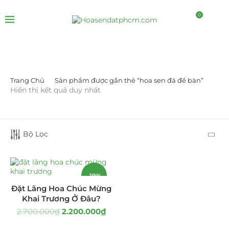
0
Trang Chủ
Sản phẩm được gắn thẻ “hoa sen đá để bàn”
DANH MỤC SẢN PHẨM
Hiển thị kết quả duy nhất
Giá Sỉ Đại Lý
(145)
Bộ Lọc
Cây Sen Đá Giá Sỉ
(137)
Chậu Sen Đá Mini
(8)
-19%
Hồ Điệp và Hoa Sen đá
(289)
Đặt Lãng Hoa Chúc Mừng
Khai Trương Ở Đâu?
Lan Hồ Điệp Truyền Thống
(132)
2.700.000
₫
2.200.000
₫
Lũa Hồ Điệp Sen Đá
(91)