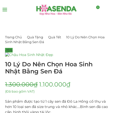
0
Trang Chủ
Quà Tặng
Quà Tết
10 Lý Do Nên Chọn Hoa
Sinh Nhật Bằng Sen Đá
-15%
10 Lý Do Nên Chọn Hoa Sinh
Nhật Bằng Sen Đá
1.300.000
₫
1.100.000
₫
(Đã bao gồm VAT)
Sản phẩm được tạo từ 1 cây sen đá Đô La Hồng cổ thụ và
hơn 10 loại sen đá size trung và nhỏ khác….Bình sen đá cao
cấp, hình thỏi vàng tài lộc.